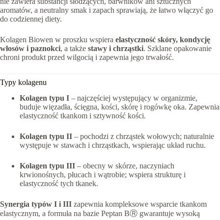
nie zawiera substancji słodzących, barwników ani sztucznych
aromatów, a neutralny smak i zapach sprawiają, że łatwo włączyć go
do codziennej diety.
Kolagen Biowen w proszku wspiera
elastyczność skóry, kondycję
włosów i paznokci
, a także
stawy i chrząstki
. Szklane opakowanie
chroni produkt przed wilgocią i zapewnia jego trwałość.
Typy kolagenu
Kolagen typu I
– najczęściej występujący w organizmie,
buduje więzadła, ścięgna, kości, skórę i rogówkę oka. Zapewnia
elastyczność tkankom i sztywność kości.
Kolagen typu II
– pochodzi z chrząstek wołowych; naturalnie
występuje w stawach i chrząstkach, wspierając układ ruchu.
Kolagen typu III
– obecny w skórze, naczyniach
krwionośnych, płucach i wątrobie; wspiera strukturę i
elastyczność tych tkanek.
Synergia typów I i III
zapewnia kompleksowe wsparcie tkankom
elastycznym, a formuła na bazie Peptan BⓇ gwarantuje wysoką