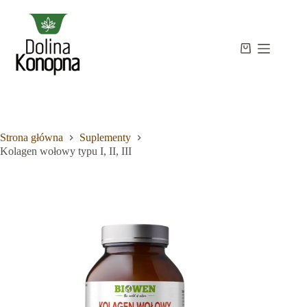
Przejdź
do
treści
Strona
Koszyk
Brak
główna
wyników
Sklep
Wiedza
O
mnie
Strona główna
Suplementy
Kontakt
Kolagen wołowy typu I, II, III