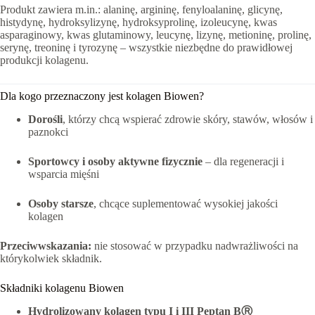
Produkt zawiera m.in.: alaninę, argininę, fenyloalaninę, glicynę,
histydynę, hydroksylizynę, hydroksyprolinę, izoleucynę, kwas
asparaginowy, kwas glutaminowy, leucynę, lizynę, metioninę, prolinę,
serynę, treoninę i tyrozynę – wszystkie niezbędne do prawidłowej
produkcji kolagenu.
Dla kogo przeznaczony jest kolagen Biowen?
Dorośli
, którzy chcą wspierać zdrowie skóry, stawów, włosów i
paznokci
Sportowcy i osoby aktywne fizycznie
– dla regeneracji i
wsparcia mięśni
Osoby starsze
, chcące suplementować wysokiej jakości
kolagen
Przeciwwskazania:
nie stosować w przypadku nadwrażliwości na
którykolwiek składnik.
Składniki kolagenu Biowen
Hydrolizowany kolagen typu I i III Peptan BⓇ