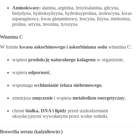
Aminokwasy:
alanina, arginina, fenyloalanina, glicyna,
histydyna, hydroksylizyna, hydroksyprolina, izoleucyna, kwas
asparaginowy, kwas glutaminowy, leucyna, lizyna, metionina,
prolina, seryna, treonina, tyrozyna
Witamina C
W formie
kwasu askorbinowego i askorbinianu sodu
witamina C:
wspiera
produkcję naturalnego kolagenu
w organizmie,
wspiera
odporność
,
wspomaga
wchłanianie żelaza niehemowego
,
zmniejsza
zmęczenie
i wspiera
metabolizm energetyczny
,
chroni
białka, DNA i lipidy
przed uszkodzeniami
oksydacyjnymi wywołanymi przez wolne rodniki.
Boswellia serrata (kadzidłowiec)