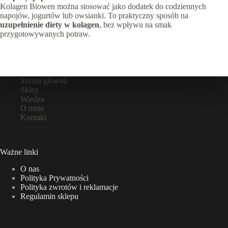
Kolagen Biowen można stosować jako dodatek do codziennych
napojów, jogurtów lub owsianki. To praktyczny sposób na
uzupełnienie diety w kolagen
, bez wpływu na smak
przygotowywanych potraw.
Strona główna
Sklep
Wiedza
O mnie
Kontakt
Ważne linki
O nas
Polityka Prywatności
Polityka zwrotów i reklamacje
Regulamin sklepu