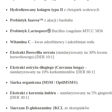
Hydrolizowany kolagen typu II
z chrząstek wołowych
Prebiotyk Inavea™
z akacji i baobabu
Probiotyk LactosporeⓇ
Bacillus coagulans MTCC 5856
Witamina C
– kwas askorbinowy i askorbinian sodu
Ekstrakt Boswellia serrata
(standaryzowany na 30% kwasu
bosweliowego) [DER 10:1]
Ekstrakt ostryżu długiego (Curcuma longa)
–
standaryzowany na 10% kurkuminoidów [DER 66:1]
Siarka organiczna (MSM / OptiMSM®)
Ekstrakt z korzenia imbiru
– standaryzowany na 5% gingeroli
[DER 30:1]
Siarczan D-glukozaminy 2KCL
ze skorupiaków