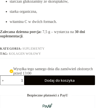
siarczan glukozaminy ze skorupiaków,
siarka organiczna,
witamina C w dwóch formach.
Zalecana dzienna porcja:
7,5 g – wystarcza na
30 dni
suplementacji
.
KATEGORIA:
SUPLEMENTY
TAG:
KOLAGEN WOŁOWY
Wysyłka tego samego dnia dla zamówień złożonych
przed 13:00
ilość
Dodaj do koszyka
Kolagen
wołowy
typu
I,
Bezpieczne płatności z PayU
II,
III