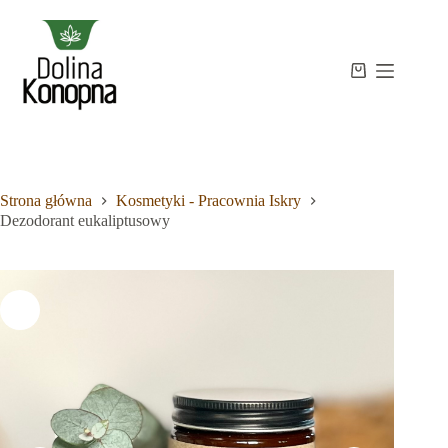
Przejdź
do
treści
Strona
Koszyk
Brak
główna
wyników
Sklep
Wiedza
O
mnie
Strona główna
Kosmetyki - Pracownia Iskry
Kontakt
Dezodorant eukaliptusowy