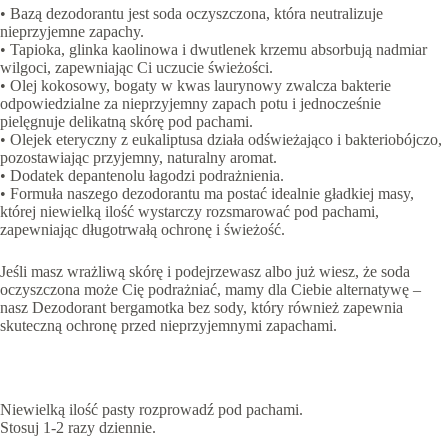
• Bazą dezodorantu jest soda oczyszczona, która neutralizuje
nieprzyjemne zapachy.
• Tapioka, glinka kaolinowa i dwutlenek krzemu absorbują nadmiar
wilgoci, zapewniając Ci uczucie świeżości.
• Olej kokosowy, bogaty w kwas laurynowy zwalcza bakterie
odpowiedzialne za nieprzyjemny zapach potu i jednocześnie
pielęgnuje delikatną skórę pod pachami.
• Olejek eteryczny z eukaliptusa działa odświeżająco i bakteriobójczo,
pozostawiając przyjemny, naturalny aromat.
• Dodatek depantenolu łagodzi podrażnienia.
• Formuła naszego dezodorantu ma postać idealnie gładkiej masy,
której niewielką ilość wystarczy rozsmarować pod pachami,
zapewniając długotrwałą ochronę i świeżość.
Jeśli masz wrażliwą skórę i podejrzewasz albo już wiesz, że soda
oczyszczona może Cię podrażniać, mamy dla Ciebie alternatywę –
nasz Dezodorant bergamotka bez sody, który również zapewnia
skuteczną ochronę przed nieprzyjemnymi zapachami.
Niewielką ilość pasty rozprowadź pod pachami.
Stosuj 1-2 razy dziennie.