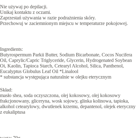
Nie używaj po depilacji.
Unikaj kontaktu z oczami.
Zaprzestań używania w razie podrażnienia skóry.
Przechowuj w zaciemnionym miejscu w temperaturze pokojowej.
Ingredients:
Butyrospermum Parkii Butter, Sodium Bicarbonate, Cocos Nucifera
Oil, Caprylic/Capric Triglyceride, Glycerin, Hydrogenated Soybean
Oi, Kaolin, Tapioca Starch, Cetearyl Alcohol, Silica, Panthenol,
Eucalyptus Globulus Leaf Oil *Linalool
* substancja występująca naturalnie w olejku eterycznym
Skład:
masło shea, soda oczyszczona, olej kokosowy, olej kokosowy
frakcjonowany, gliceryna, wosk sojowy, glinka kolinowa, tapioka,
alkohol cetearylowy, dwutlenek krzemu, depantenol, olejek eteryczny
z eukaliptusa
waga: 70g