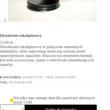
Dezodorant eukaliptusowy
55,00
zł
Dezodorant eukaliptusowy to połączenie naturalnych
składników, które zapewniają skuteczną ochronę przed
nieprzyjemnym zapachem. Kluczowym elementem formuły
jest soda oczyszczona, znana z właściwości neutralizujących
zapachy.
KATEGORIA:
KOSMETYKI - PRACOWNIA ISKRY
TAG:
DEZODORANR
Wysyłka tego samego dnia dla zamówień złożonych
przed 13:00
ilość
Dodaj do koszyka