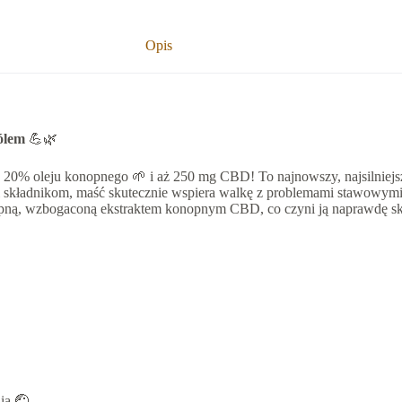
Opis
ólem
💪🌿
 20% oleju konopnego 🌱 i aż 250 mg CBD! To najnowszy, najsilniej
ci składnikom, maść skutecznie wspiera walkę z problemami stawowymi,
nopną, wzbogaconą ekstraktem konopnym CBD, co czyni ją naprawdę s
ia 🤕