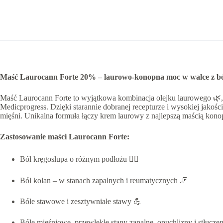
Maść Laurocann Forte 20% – laurowo-konopna moc w walce z b
Maść Laurocann Forte to wyjątkowa kombinacja olejku laurowego 🌿,
Medicprogress. Dzięki starannie dobranej recepturze i wysokiej jakoś
mięśni. Unikalna formuła łączy krem laurowy z najlepszą maścią ko
Zastosowanie maści Laurocann Forte:
Ból kręgosłupa o różnym podłożu 🧑‍⚕️
Ból kolan – w stanach zapalnych i reumatycznych 🦵
Bóle stawowe i zesztywniałe stawy 💪
Bóle mięśniowe, przewlekłe stany zapalne, opuchlizny i stłuczen