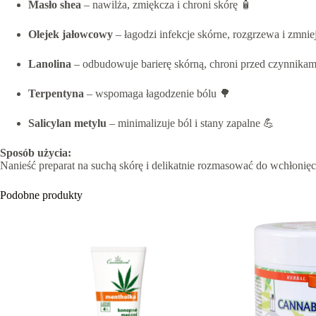
Masło shea
– nawilża, zmiękcza i chroni skórę 🧴
Olejek jałowcowy
– łagodzi infekcje skórne, rozgrzewa i zmnie
Lanolina
– odbudowuje barierę skórną, chroni przed czynnika
Terpentyna
– wspomaga łagodzenie bólu 🌳
Salicylan metylu
– minimalizuje ból i stany zapalne 💪
Sposób użycia:
Nanieść preparat na suchą skórę i delikatnie rozmasować do wchłonięc
Podobne produkty