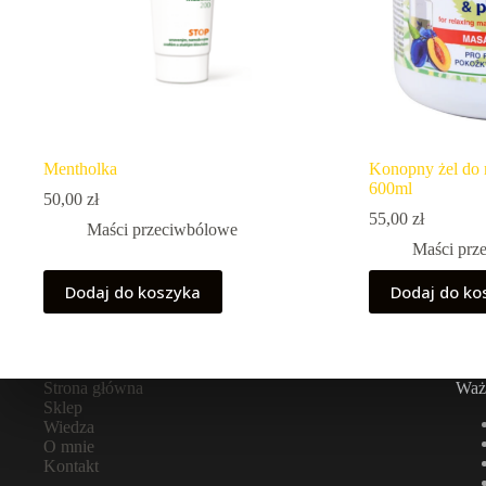
Mentholka
Konopny żel do 
600ml
50,00
zł
55,00
zł
Maści przeciwbólowe
Maści prz
Dodaj do koszyka
Dodaj do ko
Strona główna
Ważn
Sklep
Wiedza
O mnie
Kontakt