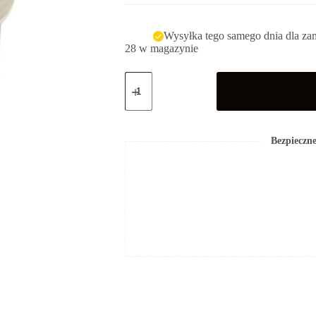
Wysyłka tego samego dnia dla za
28 w magazynie
ilość
Laurocann
Forte
20%
Bezpieczne