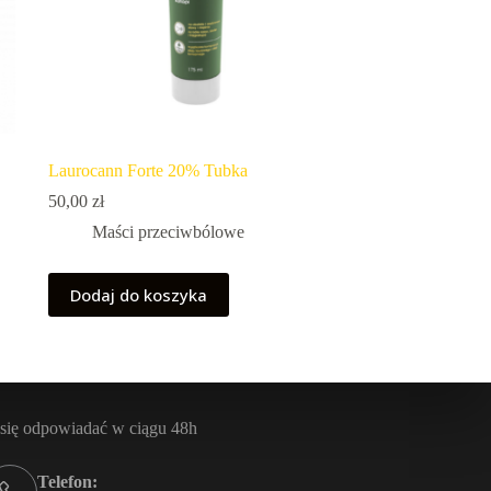
Laurocann Forte 20% Tubka
50,00
zł
Maści przeciwbólowe
Dodaj do koszyka
się odpowiadać w ciągu 48h
Telefon: