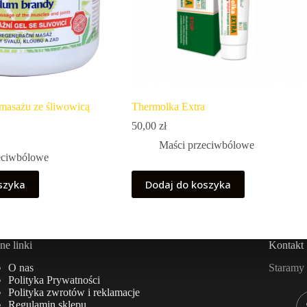
masażu ze śliwowicą
Thermolka Extra
50,00
zł
Maści przeciwbólowe
eciwbólowe
szyka
Dodaj do koszyka
e linki
Kontakt
Staramy 
O nas
Polityka Prywatności
Polityka zwrotów i reklamacje
Regulamin sklepu