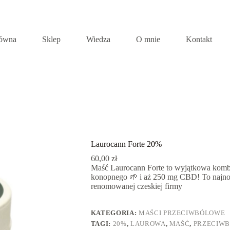
łówna
Sklep
Wiedza
O mnie
Kontakt
Laurocann Forte 20%
60,00
zł
Maść Laurocann Forte to wyjątkowa kombi
konopnego 🌱 i aż 250 mg CBD! To najnow
renomowanej czeskiej firmy
KATEGORIA:
MAŚCI PRZECIWBÓLOWE
TAGI:
20%
,
LAUROWA
,
MAŚĆ
,
PRZECIW