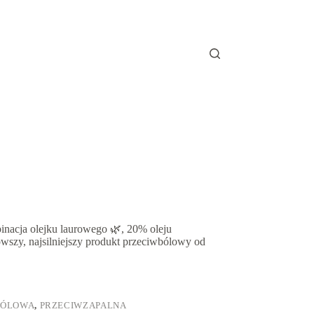
nacja olejku laurowego 🌿, 20% oleju
szy, najsilniejszy produkt przeciwbólowy od
BÓLOWA
,
PRZECIWZAPALNA