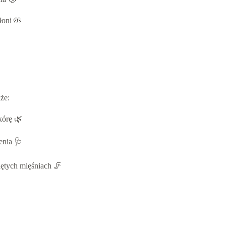
łoni 🤲
że:
kórę 🌿
enia 🩺
ętych mięśniach 🦵