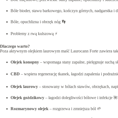
Bóle bioder, stawu barkowego, kończyn górnych, nadgarstka i d
Bóle, opuchlizna i obrzęk nóg 👣
Problemy z rwą kulszową ⚡
Dlaczego warto?
Poza aktywnym olejkiem laurowym maść Laurocann Forte zawiera tak
Olejek konopny
– wspomaga stany zapalne, pielęgnuje suchą s
CBD
– wspiera regenerację tkanek, łagodzi zapalenia i podrażni
Olejek laurowy
– stosowany w bólach stawów, obrzękach, napi
Olejek goździkowy
– łagodzi dolegliwości bólowe i infekcje 🌺
Rozmarynowy olejek
– rozgrzewa i zmniejsza ból 🌱