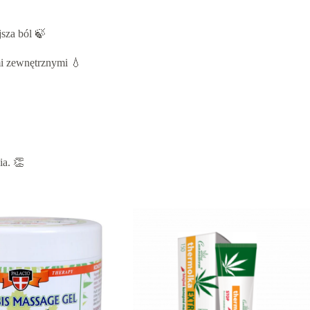
jsza ból 🍃
mi zewnętrznymi 💧
ia. 👏