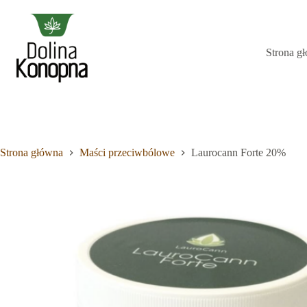
Przejdź
do
treści
Strona g
Brak
wyników
Strona główna
Maści przeciwbólowe
Laurocann Forte 20%