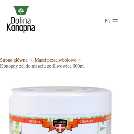
Przejdź
do
treści
Strona
Koszyk
Brak
główna
wyników
Sklep
Wiedza
O
mnie
Strona główna
Maści przeciwbólowe
Kontakt
Konopny żel do masażu ze śliwowicą 600ml