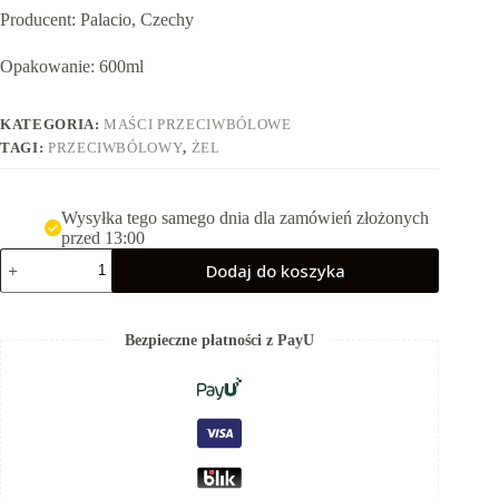
Producent: Palacio, Czechy
Opakowanie: 600ml
KATEGORIA:
MAŚCI PRZECIWBÓLOWE
TAGI:
PRZECIWBÓLOWY
,
ŻEL
Wysyłka tego samego dnia dla zamówień złożonych
przed 13:00
ilość
Dodaj do koszyka
Konopny
żel
do
masażu
Bezpieczne płatności z PayU
ze
śliwowicą
600ml