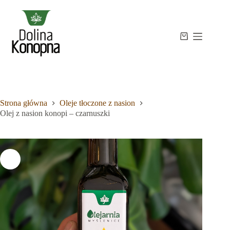
Przejdź
do
treści
Strona
Koszyk
Brak
główna
wyników
Sklep
Wiedza
O
mnie
Strona główna
Oleje tłoczone z nasion
Kontakt
Olej z nasion konopi – czarnuszki