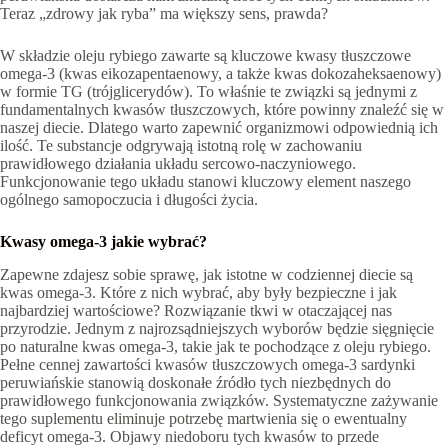
Teraz „zdrowy jak ryba” ma większy sens, prawda?
W składzie oleju rybiego zawarte są kluczowe kwasy tłuszczowe
omega-3 (kwas eikozapentaenowy, a także kwas dokozaheksaenowy)
w formie TG (trójglicerydów). To właśnie te związki są jednymi z
fundamentalnych kwasów tłuszczowych, które powinny znaleźć się w
naszej diecie. Dlatego warto zapewnić organizmowi odpowiednią ich
ilość. Te substancje odgrywają istotną rolę w zachowaniu
prawidłowego działania układu sercowo-naczyniowego.
Funkcjonowanie tego układu stanowi kluczowy element naszego
ogólnego samopoczucia i długości życia.
Kwasy omega-3 jakie wybrać?
Zapewne zdajesz sobie sprawę, jak istotne w codziennej diecie są
kwas omega-3. Które z nich wybrać, aby były bezpieczne i jak
najbardziej wartościowe? Rozwiązanie tkwi w otaczającej nas
przyrodzie. Jednym z najrozsądniejszych wyborów będzie sięgnięcie
po naturalne kwas omega-3, takie jak te pochodzące z oleju rybiego.
Pełne cennej zawartości kwasów tłuszczowych omega-3 sardynki
peruwiańskie stanowią doskonałe źródło tych niezbędnych do
prawidłowego funkcjonowania związków. Systematyczne zażywanie
tego suplementu eliminuje potrzebę martwienia się o ewentualny
deficyt omega-3. Objawy niedoboru tych kwasów to przede