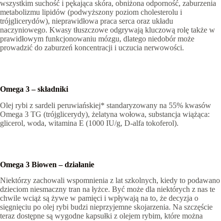
wszystkim suchość i pękająca skóra, obniżona odporność, zaburzenia
metabolizmu lipidów (podwyższony poziom cholesterolu i
trójglicerydów), nieprawidłowa praca serca oraz układu
naczyniowego. Kwasy tłuszczowe odgrywają kluczową rolę także w
prawidłowym funkcjonowaniu mózgu, dlatego niedobór może
prowadzić do zaburzeń koncentracji i uczucia nerwowości.
Omega 3 – składniki
Olej rybi z sardeli peruwiańskiej* standaryzowany na 55% kwasów
Omega 3 TG (trójglicerydy), żelatyna wołowa, substancja wiążąca:
glicerol, woda, witamina E (1000 IU/g, D-alfa tokoferol).
Omega 3 Biowen – działanie
Niektórzy zachowali wspomnienia z lat szkolnych, kiedy to podawano
dzieciom niesmaczny tran na łyżce. Być może dla niektórych z nas te
chwile wciąż są żywe w pamięci i wpływają na to, że decyzja o
sięgnięciu po olej rybi budzi nieprzyjemne skojarzenia. Na szczęście
teraz dostępne są wygodne kapsułki z olejem rybim, które można