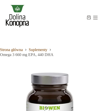
Przejdź
do
treści
Strona
Koszyk
Brak
główna
wyników
Sklep
Wiedza
O
mnie
Strona główna
Suplementy
Kontakt
Omega 3 660 mg EPA, 440 DHA