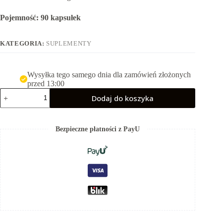
Pojemność: 90 kapsułek
KATEGORIA:
SUPLEMENTY
Wysyłka tego samego dnia dla zamówień złożonych
przed 13:00
ilość
Dodaj do koszyka
Omega
3
660
mg
Bezpieczne płatności z PayU
EPA,
440
DHA