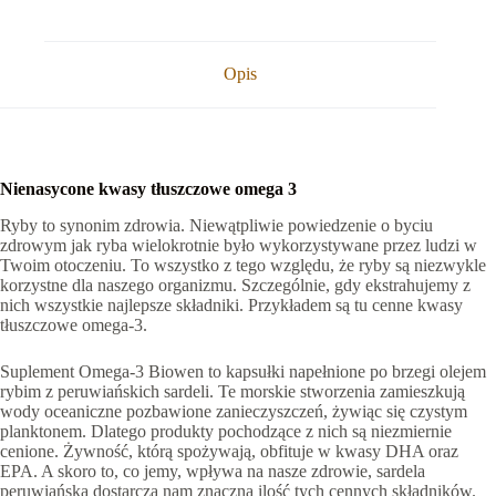
Opis
Nienasycone kwasy tłuszczowe omega 3
Ryby to synonim zdrowia. Niewątpliwie powiedzenie o byciu
zdrowym jak ryba wielokrotnie było wykorzystywane przez ludzi w
Twoim otoczeniu. To wszystko z tego względu, że ryby są niezwykle
korzystne dla naszego organizmu. Szczególnie, gdy ekstrahujemy z
nich wszystkie najlepsze składniki. Przykładem są tu cenne kwasy
tłuszczowe omega-3.
Suplement Omega-3 Biowen to kapsułki napełnione po brzegi olejem
rybim z peruwiańskich sardeli. Te morskie stworzenia zamieszkują
wody oceaniczne pozbawione zanieczyszczeń, żywiąc się czystym
planktonem. Dlatego produkty pochodzące z nich są niezmiernie
cenione. Żywność, którą spożywają, obfituje w kwasy DHA oraz
EPA. A skoro to, co jemy, wpływa na nasze zdrowie, sardela
peruwiańska dostarcza nam znaczną ilość tych cennych składników.