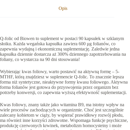
Opis
Q-folic od Biowen to suplement w postaci 90 kapsułek w szklanym
słoiku. Każda wegańska kapsułka zawiera 600 µg folianów, co
zapewnia wydajną i ekonomiczną suplementację. Zaledwie jedna
kapsułka dziennie dostarcza aż 300% dziennego zapotrzebowania na
foliany, co wystarcza na 90 dni stosowania!
Wybierając kwas foliowy, warto postawić na aktywną formę – 5-
MTHF, którą znajdziesz w suplemencie Q-folic. To znacznie lepsza
forma niż syntetyczne, nieaktywne formy kwasu foliowego. Aktywna
forma folianów jest gotowa do przyswojenia przez organizm bez
potrzeby konwersji, co zapewnia wyższą efektywność suplementacji.
Kwas foliowy, znany także jako witamina B9, ma istotny wpływ na
wiele procesów zachodzących w organizmie. Choć jest szczególnie
zalecany kobietom w ciąży, by wspierać prawidłowy rozwój płodu,
ma również inne korzyści zdrowotne. Wspomaga funkcje psychiczne,
produkcję czerwonych krwinek, metabolizm homocysteiny i może