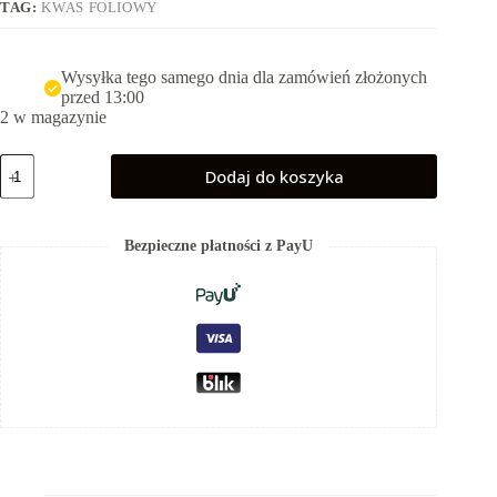
TAG:
KWAS FOLIOWY
Wysyłka tego samego dnia dla zamówień złożonych
przed 13:00
2 w magazynie
ilość
Dodaj do koszyka
Kwas
foliowy
-
Q-
Bezpieczne płatności z PayU
folic