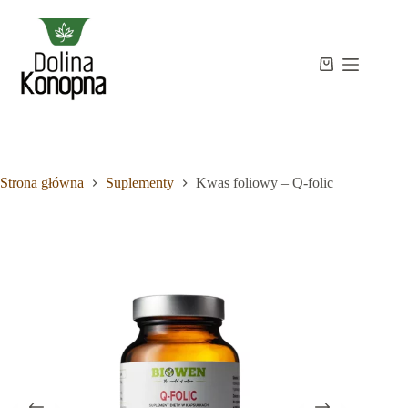
Przejdź
do
treści
Strona
Koszyk
Brak
główna
wyników
Sklep
Wiedza
O
mnie
Strona główna
Suplementy
Kwas foliowy – Q-folic
Kontakt