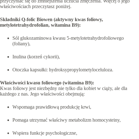
przyczyniać się do zmniejszenia uczucia zmęczenia. Więcej o jego
właściwościach przeczytasz poniżej.
Składniki Q-folic Biowen (aktywny kwas foliowy,
metylotetrahydrofolian, witamina B9):
Sól glukozaminowa kwasu 5-metylotetrahydrofoliowego
(foliany),
Inulina (korzeń cykorii),
Otoczka kapsułki: hydroksypropylometyloceluloza.
Właściwości kwasu foliowego (witamina B9):
Kwas foliowy jest niezbędny nie tylko dla kobiet w ciąży, ale dla
każdego z nas. Jego właściwości obejmują:
Wspomaga prawidłową produkcję krwi,
Pomaga utrzymać właściwy metabolizm homocysteiny,
Wspiera funkcje psychologiczne,