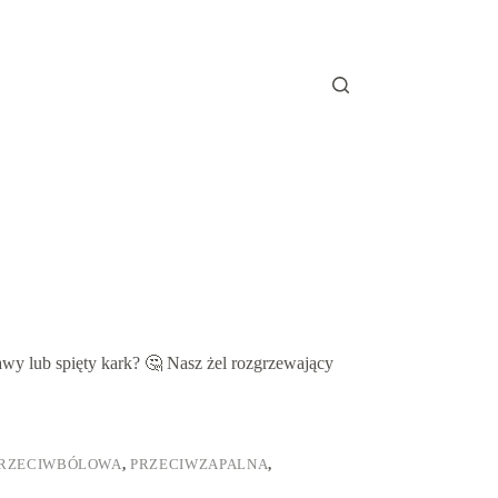
awy lub spięty kark? 🤔 Nasz żel rozgrzewający
RZECIWBÓLOWA
,
PRZECIWZAPALNA
,