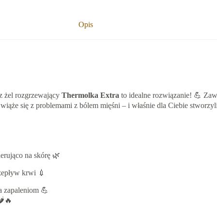
Opis
sz żel rozgrzewający
Thermolka Extra
to idealne rozwiązanie! 💪 Za
wiąże się z problemami z bólem mięśni – i właśnie dla Ciebie stworzyliś
erująco na skórę 🌿
zepływ krwi 💉
ła zapaleniom 💪
️🔥