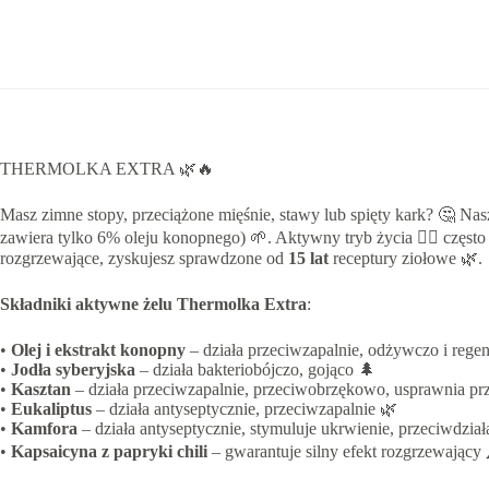
THERMOLKA EXTRA 🌿🔥
Masz zimne stopy, przeciążone mięśnie, stawy lub spięty kark? 🤔 Na
zawiera tylko 6% oleju konopnego) 🌱. Aktywny tryb życia 🏃‍♂️ często 
rozgrzewające, zyskujesz sprawdzone od
15 lat
receptury ziołowe 🌿.
Składniki aktywne żelu Thermolka Extra
:
•
Olej i ekstrakt konopny
– działa przeciwzapalnie, odżywczo i regen
•
Jodła syberyjska
– działa bakteriobójczo, gojąco 🌲
•
Kasztan
– działa przeciwzapalnie, przeciwobrzękowo, usprawnia pr
•
Eukaliptus
– działa antyseptycznie, przeciwzapalnie 🌿
•
Kamfora
– działa antyseptycznie, stymuluje ukrwienie, przeciwdzia
•
Kapsaicyna z papryki chili
– gwarantuje silny efekt rozgrzewający 