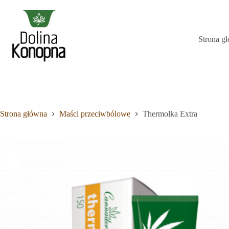
Przejdź
do
treści
Strona g
Brak
wyników
Strona główna
Maści przeciwbólowe
Thermolka Extra