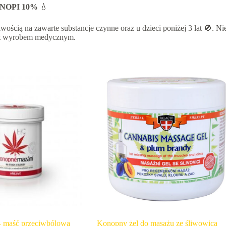
NOPI 10%
💧
wością na zawarte substancje czynne oraz u dzieci poniżej 3 lat 🚫. N
est wyrobem medycznym.
– maść przeciwbólowa
Konopny żel do masażu ze śliwowicą