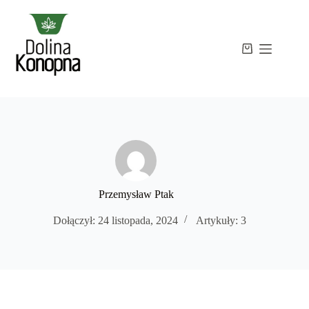
Przejdź
do
treści
Strona
Koszyk
Brak
główna
wyników
Sklep
Wiedza
O
mnie
Kontakt
Przemysław Ptak
Dołączył: 24 listopada, 2024
Artykuły: 3