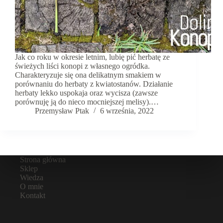
Jak co roku w okresie letnim, lubię pić herbatę ze
świeżych liści konopi z własnego ogródka.
Charakteryzuje się ona delikatnym smakiem w
porównaniu do herbaty z kwiatostanów. Działanie
herbaty lekko uspokaja oraz wycisza (zawsze
porównuję ją do nieco mocniejszej melisy).…
Przemysław Ptak
6 września, 2022
Strona główna
Sklep
Wiedza
O mnie
Kontakt