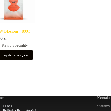
 Blossom – 800g
00
zł
Kawy Speciality
odaj do koszyka
e linki
Kontakt
Staramy 
O nas
Polityka Prywatności