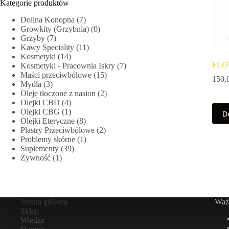
Kategorie produktów
Dolina Konopna
(7)
Growkity (Grzybnia)
(0)
Grzyby
(7)
Kawy Speciality
(11)
Kosmetyki
(14)
FLOW
Kosmetyki - Pracownia Iskry
(7)
Maści przeciwbólowe
(15)
150,
Mydła
(3)
Oleje tłoczone z nasion
(2)
Olejki CBD
(4)
Olejki CBG
(1)
D
Olejki Eteryczne
(8)
Plastry Przeciwbólowe
(2)
Problemy skórne
(1)
Suplementy
(39)
Żywność
(1)
Strona główna
Ważn
Sklep
Wiedza