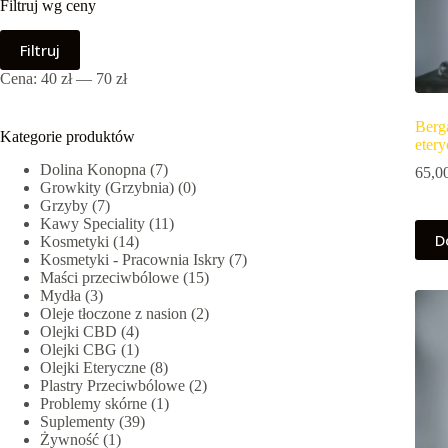
Filtruj wg ceny
Cena
Cena
Filtruj
min.
maks.
Cena:
40 zł
—
70 zł
Berg
Kategorie produktów
eter
Dolina Konopna
(7)
65,0
Growkity (Grzybnia)
(0)
Grzyby
(7)
Kawy Speciality
(11)
D
Kosmetyki
(14)
Kosmetyki - Pracownia Iskry
(7)
Maści przeciwbólowe
(15)
Mydła
(3)
Oleje tłoczone z nasion
(2)
Olejki CBD
(4)
Olejki CBG
(1)
Olejki Eteryczne
(8)
Plastry Przeciwbólowe
(2)
Problemy skórne
(1)
Suplementy
(39)
Żywność
(1)