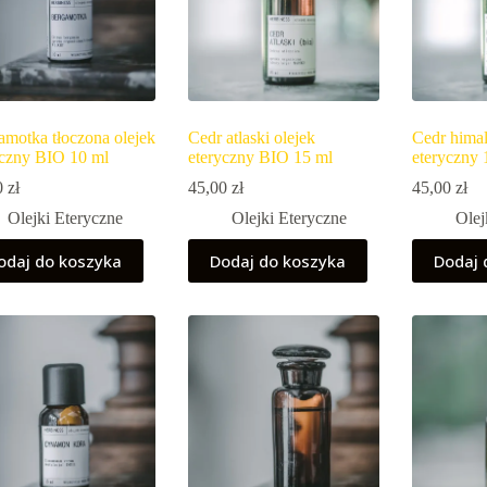
amotka tłoczona olejek
Cedr atlaski olejek
Cedr himal
yczny BIO 10 ml
eteryczny BIO 15 ml
eteryczny 
0
zł
45,00
zł
45,00
zł
Olejki Eteryczne
Olejki Eteryczne
Olej
odaj do koszyka
Dodaj do koszyka
Dodaj 