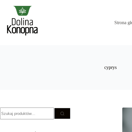
Przejdź
do
treści
Strona g
Brak
wyników
cyprys
Szukaj: