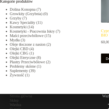
Kategorie produktów
Dolina Konopna
(7)
Growkity (Grzybnia)
(0)
Grzyby
(7)
Kawy Speciality
(11)
Kosmetyki
(14)
Cypr
Kosmetyki - Pracownia Iskry
(7)
BIO 
Maści przeciwbólowe
(15)
Mydła
(3)
60,0
Oleje tłoczone z nasion
(2)
Olejki CBD
(4)
Olejki CBG
(1)
Olejki Eteryczne
(8)
D
Plastry Przeciwbólowe
(2)
Problemy skórne
(1)
Suplementy
(39)
Żywność
(1)
Strona główna
Ważn
Sklep
Wiedza