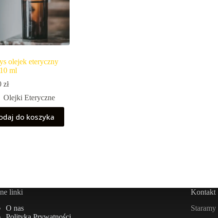
ys olejek eteryczny
10 ml
0
zł
Olejki Eteryczne
odaj do koszyka
e linki
Kontakt
Staramy 
O nas
Polityka Prywatności