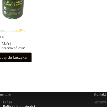
ocann Forte 20%
0
zł
Maści
przeciwbólowe
odaj do koszyka
e linki
Kontakt
Staramy 
O nas
Polityka Prywatności