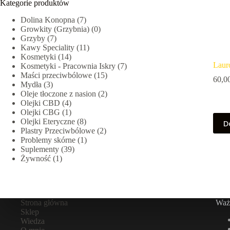
Kategorie produktów
Dolina Konopna
(7)
Growkity (Grzybnia)
(0)
Grzyby
(7)
Kawy Speciality
(11)
Kosmetyki
(14)
Laur
Kosmetyki - Pracownia Iskry
(7)
Maści przeciwbólowe
(15)
60,0
Mydła
(3)
Oleje tłoczone z nasion
(2)
Olejki CBD
(4)
Olejki CBG
(1)
Olejki Eteryczne
(8)
D
Plastry Przeciwbólowe
(2)
Problemy skórne
(1)
Suplementy
(39)
Żywność
(1)
Strona główna
Ważn
Sklep
Wiedza