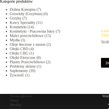
Kategorie produktów
Dolina Konopna
(7)
Growkity (Grzybnia)
(0)
Grzyby
(7)
Kawy Speciality
(11)
Kosmetyki
(14)
Laur
Kosmetyki - Pracownia Iskry
(7)
Tubk
Maści przeciwbólowe
(15)
Mydła
(3)
50,0
Oleje tłoczone z nasion
(2)
Olejki CBD
(4)
Olejki CBG
(1)
Olejki Eteryczne
(8)
Plastry Przeciwbólowe
(2)
D
Problemy skórne
(1)
Suplementy
(39)
Żywność
(1)
Strona główna
Ważn
Sklep
Wiedza