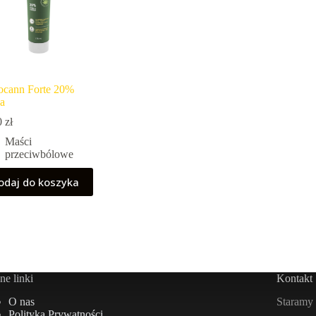
ocann Forte 20%
a
0
zł
Maści
przeciwbólowe
odaj do koszyka
e linki
Kontakt
Staramy 
O nas
Polityka Prywatności