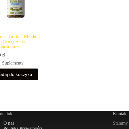
niec Górki – Rhodiola
a | Zmęczenie,
ność, stres
0
zł
Suplementy
odaj do koszyka
e linki
Kontakt
Staramy 
O nas
Polityka Prywatności