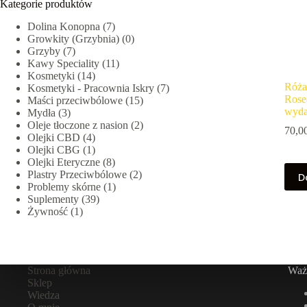
Kategorie produktów
Dolina Konopna
(7)
Growkity (Grzybnia)
(0)
Grzyby
(7)
Kawy Speciality
(11)
Kosmetyki
(14)
Róża
Kosmetyki - Pracownia Iskry
(7)
Rose
Maści przeciwbólowe
(15)
wydaj
Mydła
(3)
Oleje tłoczone z nasion
(2)
70,0
Olejki CBD
(4)
Olejki CBG
(1)
Olejki Eteryczne
(8)
Plastry Przeciwbólowe
(2)
D
Problemy skórne
(1)
Suplementy
(39)
Żywność
(1)
Strona główna
Ważn
Sklep
Wiedza