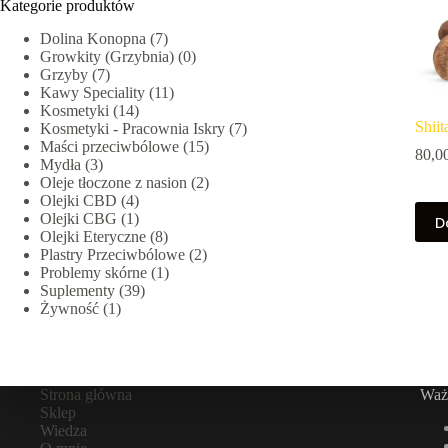
Kategorie produktów
Dolina Konopna
(7)
Growkity (Grzybnia)
(0)
Grzyby
(7)
Kawy Speciality
(11)
Kosmetyki
(14)
Shii
Kosmetyki - Pracownia Iskry
(7)
Maści przeciwbólowe
(15)
80,0
Mydła
(3)
Oleje tłoczone z nasion
(2)
Olejki CBD
(4)
Olejki CBG
(1)
D
Olejki Eteryczne
(8)
Plastry Przeciwbólowe
(2)
Problemy skórne
(1)
Suplementy
(39)
Żywność
(1)
Strona główna
Ważn
Sklep
Wiedza