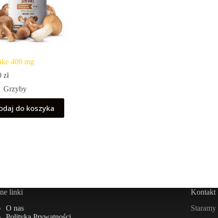
take 400 mg
0
zł
Grzyby
odaj do koszyka
e linki
Kontakt
Staramy 
O nas
Polityka Prywatności