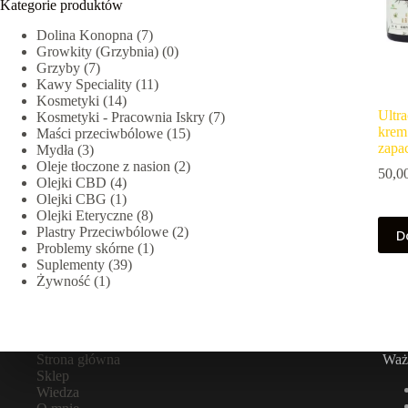
Kategorie produktów
Dolina Konopna
(7)
Growkity (Grzybnia)
(0)
Grzyby
(7)
Kawy Speciality
(11)
Kosmetyki
(14)
Ultr
Kosmetyki - Pracownia Iskry
(7)
krem
Maści przeciwbólowe
(15)
zapa
Mydła
(3)
Oleje tłoczone z nasion
(2)
50,0
Olejki CBD
(4)
Olejki CBG
(1)
Olejki Eteryczne
(8)
Plastry Przeciwbólowe
(2)
D
Problemy skórne
(1)
Suplementy
(39)
Żywność
(1)
Strona główna
Ważn
Sklep
Wiedza