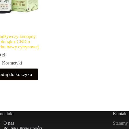
aodżywczy konopny
 do rąk z CBD o
chu trawy cytrynowej
0
zł
Kosmetyki
odaj do koszyka
e linki
Kontakt
Staramy 
O nas
Polityka Prywatności