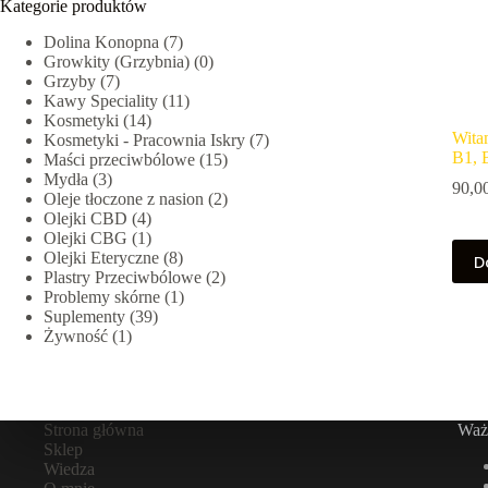
Kategorie produktów
Dolina Konopna
(7)
Growkity (Grzybnia)
(0)
Grzyby
(7)
Kawy Speciality
(11)
Kosmetyki
(14)
Wita
Kosmetyki - Pracownia Iskry
(7)
B1, 
Maści przeciwbólowe
(15)
Mydła
(3)
90,0
Oleje tłoczone z nasion
(2)
Olejki CBD
(4)
Olejki CBG
(1)
Olejki Eteryczne
(8)
D
Plastry Przeciwbólowe
(2)
Problemy skórne
(1)
Suplementy
(39)
Żywność
(1)
Strona główna
Ważn
Sklep
Wiedza