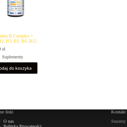
mina B Complex +
B2, B3, B5, B6, B12
0
zł
Suplementy
odaj do koszyka
e linki
Kontakt
Staramy 
O nas
Polityka Prywatności