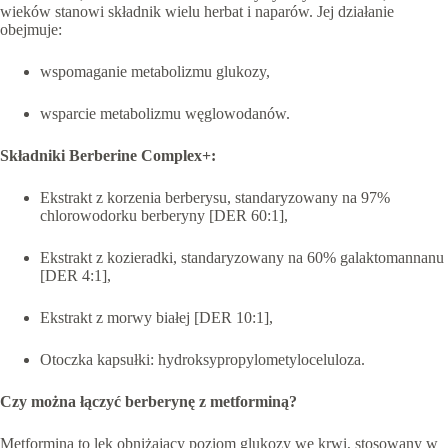
wieków stanowi składnik wielu herbat i naparów. Jej działanie
obejmuje:
wspomaganie metabolizmu glukozy,
wsparcie metabolizmu węglowodanów.
Składniki Berberine Complex+:
Ekstrakt z korzenia berberysu, standaryzowany na 97%
chlorowodorku berberyny [DER 60:1],
Ekstrakt z kozieradki, standaryzowany na 60% galaktomannanu
[DER 4:1],
Ekstrakt z morwy białej [DER 10:1],
Otoczka kapsułki: hydroksypropylometyloceluloza.
Czy można łączyć berberynę z metforminą?
Metformina to lek obniżający poziom glukozy we krwi, stosowany w