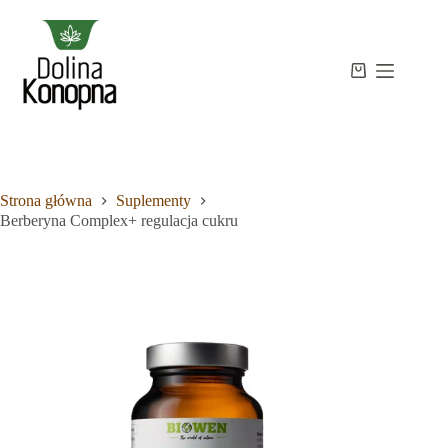
Przejdź
do
treści
Strona
Koszyk
Brak
główna
wyników
Sklep
Wiedza
O
mnie
Strona główna
Suplementy
Kontakt
Berberyna Complex+ regulacja cukru