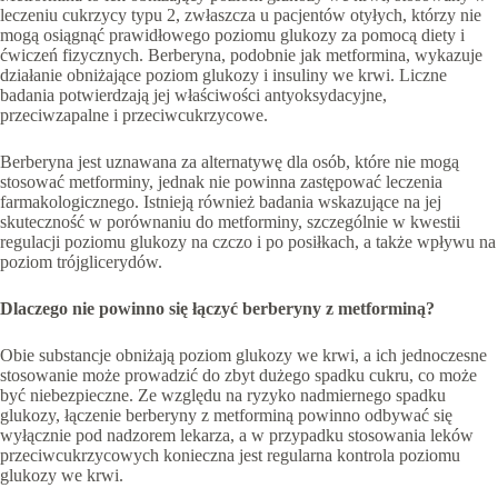
leczeniu cukrzycy typu 2, zwłaszcza u pacjentów otyłych, którzy nie
mogą osiągnąć prawidłowego poziomu glukozy za pomocą diety i
ćwiczeń fizycznych. Berberyna, podobnie jak metformina, wykazuje
działanie obniżające poziom glukozy i insuliny we krwi. Liczne
badania potwierdzają jej właściwości antyoksydacyjne,
przeciwzapalne i przeciwcukrzycowe.
Berberyna jest uznawana za alternatywę dla osób, które nie mogą
stosować metforminy, jednak nie powinna zastępować leczenia
farmakologicznego. Istnieją również badania wskazujące na jej
skuteczność w porównaniu do metforminy, szczególnie w kwestii
regulacji poziomu glukozy na czczo i po posiłkach, a także wpływu na
poziom trójglicerydów.
Dlaczego nie powinno się łączyć berberyny z metforminą?
Obie substancje obniżają poziom glukozy we krwi, a ich jednoczesne
stosowanie może prowadzić do zbyt dużego spadku cukru, co może
być niebezpieczne. Ze względu na ryzyko nadmiernego spadku
glukozy, łączenie berberyny z metforminą powinno odbywać się
wyłącznie pod nadzorem lekarza, a w przypadku stosowania leków
przeciwcukrzycowych konieczna jest regularna kontrola poziomu
glukozy we krwi.