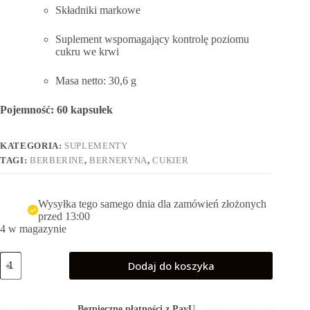
Składniki markowe
Suplement wspomagający kontrolę poziomu
cukru we krwi
Masa netto: 30,6 g
Pojemność: 60 kapsułek
KATEGORIA:
SUPLEMENTY
TAGI:
BERBERINE
,
BERNERYNA
,
CUKIER
Wysyłka tego samego dnia dla zamówień złożonych
przed 13:00
4 w magazynie
ilość
Dodaj do koszyka
Berberyna
Complex+
regulacja
cukru
Bezpieczne płatności z PayU