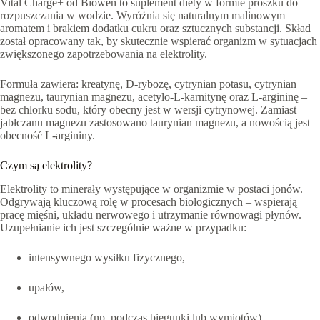
Vital Charge+ od Biowen to suplement diety w formie proszku do
rozpuszczania w wodzie. Wyróżnia się naturalnym malinowym
aromatem i brakiem dodatku cukru oraz sztucznych substancji. Skład
został opracowany tak, by skutecznie wspierać organizm w sytuacjach
zwiększonego zapotrzebowania na elektrolity.
Formuła zawiera: kreatynę, D-rybozę, cytrynian potasu, cytrynian
magnezu, taurynian magnezu, acetylo-L-karnitynę oraz L-argininę –
bez chlorku sodu, który obecny jest w wersji cytrynowej. Zamiast
jabłczanu magnezu zastosowano taurynian magnezu, a nowością jest
obecność L-argininy.
Czym są elektrolity?
Elektrolity to minerały występujące w organizmie w postaci jonów.
Odgrywają kluczową rolę w procesach biologicznych – wspierają
pracę mięśni, układu nerwowego i utrzymanie równowagi płynów.
Uzupełnianie ich jest szczególnie ważne w przypadku:
intensywnego wysiłku fizycznego,
upałów,
odwodnienia (np. podczas biegunki lub wymiotów).