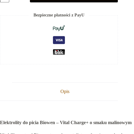
Vital
Charge+
Malinowe
Bezpieczne płatności z PayU
Opis
Elektrolity do picia Biowen – Vital Charge+ o smaku malinowym