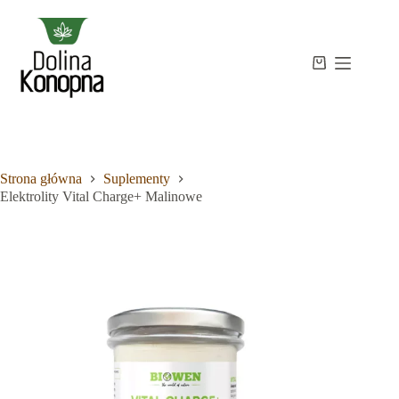
Przejdź
do
treści
Strona
Koszyk
Brak
główna
wyników
Sklep
Wiedza
O
mnie
Strona główna
Suplementy
Kontakt
Elektrolity Vital Charge+ Malinowe