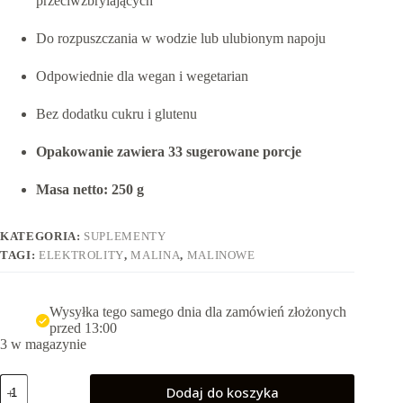
przeciwzbrylających
Do rozpuszczania w wodzie lub ulubionym napoju
Odpowiednie dla wegan i wegetarian
Bez dodatku cukru i glutenu
Opakowanie zawiera 33 sugerowane porcje
Masa netto: 250 g
KATEGORIA:
SUPLEMENTY
TAGI:
ELEKTROLITY
,
MALINA
,
MALINOWE
Wysyłka tego samego dnia dla zamówień złożonych
przed 13:00
3 w magazynie
ilość
Dodaj do koszyka
Elektrolity