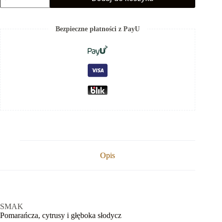
Kiboko
-
Bezkofeinowa
Bezpieczne płatności z PayU
-
250g
Opis
SMAK
Pomarańcza, cytrusy i głęboka słodycz