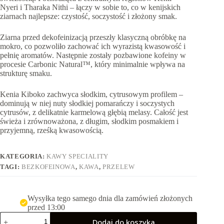
Nyeri i Tharaka Nithi – łączy w sobie to, co w kenijskich
ziarnach najlepsze: czystość, soczystość i złożony smak.
Ziarna przed dekofeinizacją przeszły klasyczną obróbkę na
mokro, co pozwoliło zachować ich wyrazistą kwasowość i
pełnię aromatów. Następnie zostały pozbawione kofeiny w
procesie Carbonic Natural™, który minimalnie wpływa na
strukturę smaku.
Kenia Kiboko zachwyca słodkim, cytrusowym profilem –
dominują w niej nuty słodkiej pomarańczy i soczystych
cytrusów, z delikatnie karmelową głębią melasy. Całość jest
świeża i zrównoważona, z długim, słodkim posmakiem i
przyjemną, rześką kwasowością.
KATEGORIA:
KAWY SPECIALITY
TAGI:
BEZKOFEINOWA
,
KAWA
,
PRZELEW
Wysyłka tego samego dnia dla zamówień złożonych
przed 13:00
ilość
Dodaj do koszyka
Kenia