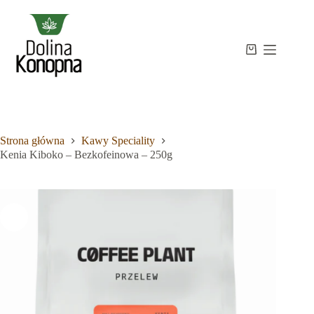
Przejdź
do
treści
Strona
Koszyk
Brak
główna
wyników
Sklep
Wiedza
O
mnie
Strona główna
Kawy Speciality
Kontakt
Kenia Kiboko – Bezkofeinowa – 250g