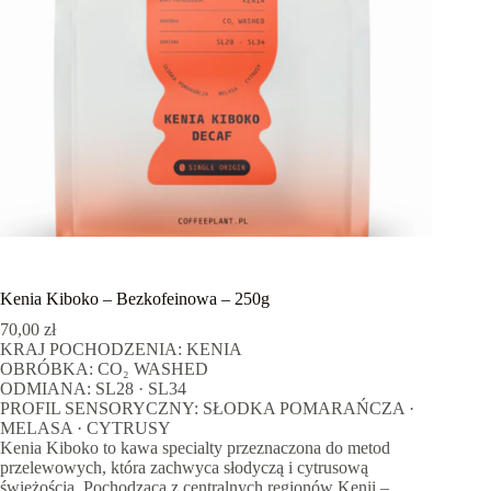
Kenia Kiboko – Bezkofeinowa – 250g
70,00
zł
KRAJ POCHODZENIA: KENIA
OBRÓBKA: CO₂ WASHED
ODMIANA: SL28 · SL34
PROFIL SENSORYCZNY: SŁODKA POMARAŃCZA ·
MELASA · CYTRUSY
Kenia Kiboko to kawa specialty przeznaczona do metod
przelewowych, która zachwyca słodyczą i cytrusową
świeżością. Pochodząca z centralnych regionów Kenii –