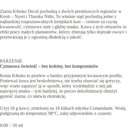
Ziarna Kiboko Decaf pochodzą z dwóch prestiżowych regionów w
Kenii – Nyeri i Tharaka Nithi. To właśnie stąd pochodzą jedne z
najbardziej rozpoznawalnych kenijskich kaw – cenione za czystą
kwasowość, cytrusowe nuty i głębię smaku. Kawa z tych obszarów to
efekt pracy małych plantatorów, którzy zbierają tylko dojrzałe owoce i
przetwarzają je z ogromną dbałością o jakość.
PARZENIE
Cytrusowa świeżość – bez kofeiny, bez kompromisów
Kenia Kiboko to przelew o bardzo przyjemnym kwasowym profilu.
Ponieważ kawa jest bezkofeinowa, nie trzeba obawiać się goryczy,
więc warto zaparzyć ją w sposób, który wydobędzie z niej jak
najwięcej smaku – tym bardziej, że proces dekofeinizacji obniżył
gęstość ziarna, co ułatwia ekstrakcję.
Użyj 18 g kawy, zmielonej na 18 klikach młynka Comandante. Wodą
podgrzaną do temperatury 98°C, zalej odpowiednio z czasem:
0:00 – 50 ml