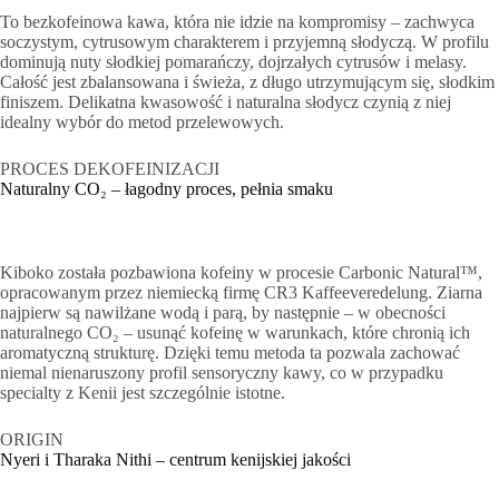
To bezkofeinowa kawa, która nie idzie na kompromisy – zachwyca
soczystym, cytrusowym charakterem i przyjemną słodyczą. W profilu
dominują nuty słodkiej pomarańczy, dojrzałych cytrusów i melasy.
Całość jest zbalansowana i świeża, z długo utrzymującym się, słodkim
finiszem. Delikatna kwasowość i naturalna słodycz czynią z niej
idealny wybór do metod przelewowych.
PROCES DEKOFEINIZACJI
Naturalny CO₂ – łagodny proces, pełnia smaku
Kiboko została pozbawiona kofeiny w procesie Carbonic Natural™,
opracowanym przez niemiecką firmę CR3 Kaffeeveredelung. Ziarna
najpierw są nawilżane wodą i parą, by następnie – w obecności
naturalnego CO₂ – usunąć kofeinę w warunkach, które chronią ich
aromatyczną strukturę. Dzięki temu metoda ta pozwala zachować
niemal nienaruszony profil sensoryczny kawy, co w przypadku
specialty z Kenii jest szczególnie istotne.
ORIGIN
Nyeri i Tharaka Nithi – centrum kenijskiej jakości