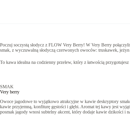
Poczuj soczystą słodycz z FLOW Very Berry! W Very Berry połączyliś
smak, z wyczuwalną słodyczą czerwonych owoców: truskawek, jeżyn i
To kawa idealna na codzienny przelew, który z łatwością przygotuj
SMAK
Very berry
Owoce jagodowe to wyjątkowo atrakcyjne w kawie deskryptory smakowe,
kawie przyjemną, konfiturę gęstości i głębi. Aromat tej kawy jest wy
posmak jagody wnosi subtelny akcent, który dodaje kawie dzikości i n