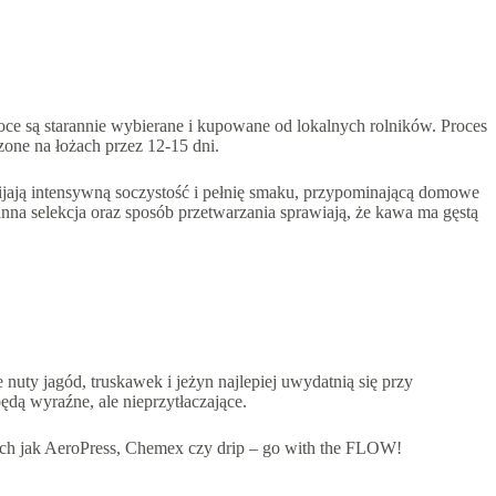
e są starannie wybierane i kupowane od lokalnych rolników. Proces
one na łożach przez 12-15 dni.
jają intensywną soczystość i pełnię smaku, przypominającą domowe
anna selekcja oraz sposób przetwarzania sprawiają, że kawa ma gęstą
uty jagód, truskawek i jeżyn najlepiej uwydatnią się przy
dą wyraźne, ale nieprzytłaczające.
kich jak AeroPress, Chemex czy drip – go with the FLOW!