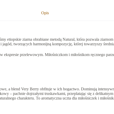
Opis
my etiopskie ziarna obrabiane metodą Natural, która pozwala ziarnom
 jagód, tworzących harmonijną kompozycję, której towarzyszy średn
esz w ekspresie przelewowym. Miłośniczkom i miłośnikom ręcznego pa
 a blend Very Berry obfituje w ich bogactwo. Dominują intensywne nu
jątkowy – pachnie dojrzałymi truskawkami, przeplatając się z delikat
aturalnego charakteru. To aromatyczna uczta dla miłośniczek i miłośn