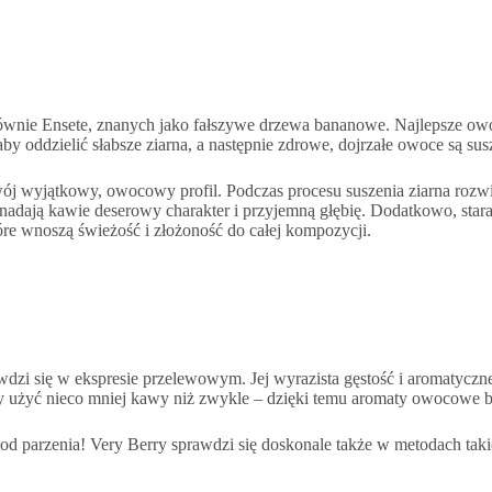
wnie Ensete, znanych jako fałszywe drzewa bananowe. Najlepsze owoc
oddzielić słabsze ziarna, a następnie zdrowe, dojrzałe owoce są susz
j wyjątkowy, owocowy profil. Podczas procesu suszenia ziarna rozwi
e nadają kawie deserowy charakter i przyjemną głębię. Dodatkowo, star
óre wnoszą świeżość i złożoność do całej kompozycji.
 się w ekspresie przelewowym. Jej wyrazista gęstość i aromatyczne n
 użyć nieco mniej kawy niż zwykle – dzięki temu aromaty owocowe bę
tod parzenia! Very Berry sprawdzi się doskonale także w metodach ta