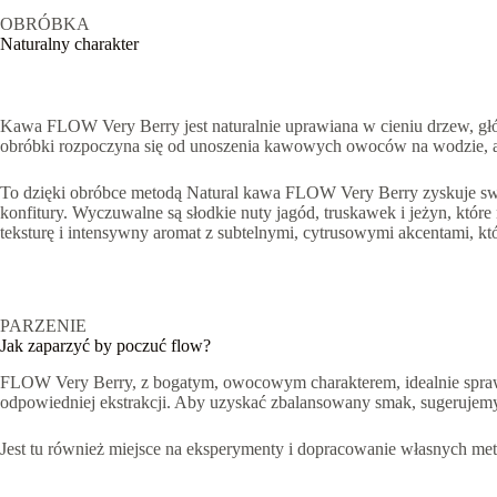
OBRÓBKA
Naturalny charakter
Kawa FLOW Very Berry jest naturalnie uprawiana w cieniu drzew, głó
obróbki rozpoczyna się od unoszenia kawowych owoców na wodzie, aby 
To dzięki obróbce metodą Natural kawa FLOW Very Berry zyskuje swó
konfitury. Wyczuwalne są słodkie nuty jagód, truskawek i jeżyn, któr
teksturę i intensywny aromat z subtelnymi, cytrusowymi akcentami, kt
PARZENIE
Jak zaparzyć by poczuć flow?
FLOW Very Berry, z bogatym, owocowym charakterem, idealnie sprawdzi
odpowiedniej ekstrakcji. Aby uzyskać zbalansowany smak, sugerujemy
Jest tu również miejsce na eksperymenty i dopracowanie własnych me