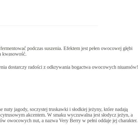
 fermentować podczas suszenia. Efektem jest pełen owocowej głębi
ia kwasowość.
rzenia dostarczy radości z odkrywania bogactwa owocowych niuansów!
ty jagody, soczystej truskawki i słodkiej jeżyny, które nadają
nym cytrusowym akcentem. W smaku wyczuwalna jest słodycz jeżyn, a
ików owocowych nut, a nazwa Very Berry w pełni oddaje jej charakter.