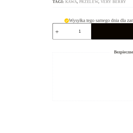
TAGI:
KAWA
,
PRZELEW
,
VERY BERRY
Wysyłka tego samego dnia dla za
ilość
FLOW
Very
Berry
-
250g
Bezpieczne