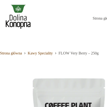
Przejdź
do
treści
Strona g
Brak
wyników
Strona główna
Kawy Speciality
FLOW Very Berry – 250g