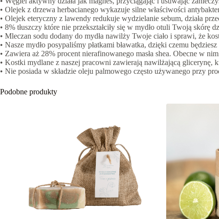
• Węgiel aktywny działa jak magnes, przyciągając i usuwając zanieczy
• Olejek z drzewa herbacianego wykazuje silne właściwości antybakt
• Olejek eteryczny z lawendy redukuje wydzielanie sebum, działa przec
• 8% tłuszczy które nie przekształciły się w mydło otuli Twoją skórę d
• Mleczan sodu dodany do mydła nawilży Twoje ciało i sprawi, że kos
• Nasze mydło posypaliśmy płatkami bławatka, dzięki czemu będziesz
• Zawiera aż 28% procent nierafinowanego masła shea. Obecne w nim 
• Kostki mydlane z naszej pracowni zawierają nawilżającą glicerynę,
• Nie posiada w składzie oleju palmowego często używanego przy pro
Podobne produkty