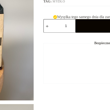
TAG:
MYDŁO
Wysyłka tego samego dnia dla za
ilość
Mydło
-
Węglowe
Bezpieczne