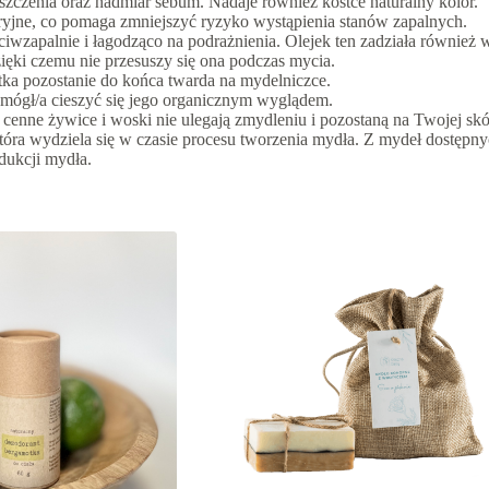
szczenia oraz nadmiar sebum. Nadaje również kostce naturalny kolor.
eryjne, co pomaga zmniejszyć ryzyko wystąpienia stanów zapalnych.
iwzapalnie i łagodząco na podrażnienia. Olejek ten zadziała również w
zięki czemu nie przesuszy się ona podczas mycia.
tka pozostanie do końca twarda na mydelniczce.
 mógł/a cieszyć się jego organicznym wyglądem.
cenne żywice i woski nie ulegają zmydleniu i pozostaną na Twojej s
 która wydziela się w czasie procesu tworzenia mydła. Z mydeł dostęp
dukcji mydła.