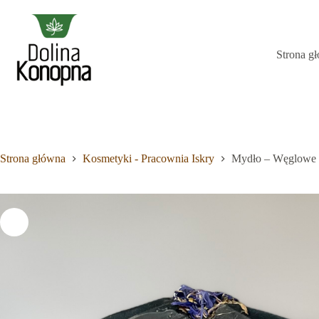
Przejdź
do
treści
Strona g
Brak
wyników
Strona główna
Kosmetyki - Pracownia Iskry
Mydło – Węglowe