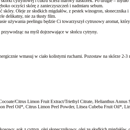
i skórki cytrynowej i cukru ściera martwy naskórek. Po drugie – myd
łęboko oczyści skórę z zanieczyszczeń i nadmiaru sebum.
ać skóry. Oleje ze słodkich migdałów, z pestek winogron, słonecznika
 delikatny, nie za tłusty film.
asie używania peelingu będzie Ci towarzyszył cytrusowy aromat, który 
, przywodząc na myśl dojrzewające w słońcu cytryny.
 Energicznie wmasuj w ciało kolistymi ruchami. Pozostaw na skórze 2-3 
coate/Citrus Limon Fruit Extract/Triethyl Citrate, Helianthus Annus S
n Peel Oil*, Citrus Limon Peel Powder, Litsea Cubeba Fruit Oil*, Lim
osowy, sok z cytryn, olej słonecznikowy, olej ze słodkich migdałów, 