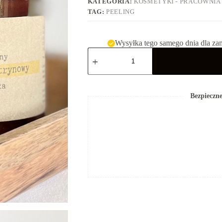
KATEGORIA:
KOSMETYKI - PRACOWNIA
TAG:
PEELING
Wysyłka tego samego dnia dla za
ilość
Peeling
cytrynowy
Bezpieczne