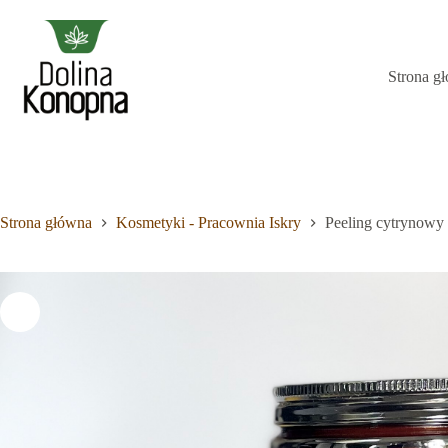
Przejdź
do
treści
Strona g
Brak
wyników
Strona główna
Kosmetyki - Pracownia Iskry
Peeling cytrynowy