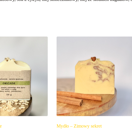
e
Mydło – Zimowy sekret