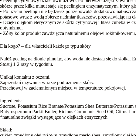
• Peeling cytrynowy działa dwufazowo. Po pierwsze dzięki zawartośc
skórze przez kilka minut staje się peelingiem enzymatycznym, który g
• Po użyciu peelingu nie będziesz potrzebował/a dodatkowo natłuszcz
potasowe wraz z wodą zbierze nadmiar tłuszczów, pozostawiając na ciele
• Dzięki olejkom eterycznym ze skórki cytrynowej i litsea cubeba w cz
optymizmu.
• Żółty kolor produkt zawdzięcza naturalnemu olejowi rokitnikowemu
Dla kogo? – dla właścicieli każdego typu skóry
Nałóż peeling na dłonie pilnując, aby woda nie dostała się do słoika.
Stosuj 1-2 razy w tygodniu.
Unikaj kontaktu z oczami.
Zaprzestań używania w razie podrażnienia skóry.
Przechowuj w zaciemnionym miejscu w temperaturze pokojowej.
Ingredients:
Sucrose, Potassium Rice Branate/Potassium Shea Butterate/Potassium Co
Butyrospermum Parkii Butter, Ricinus Communis Seed Oil, Citrus Limo
*naturalne związki występujące w olejkach eterycznych
Skład:
cukier, zmydlony olej ryżowy, zmydlone masło shea, zmydlony olej kok