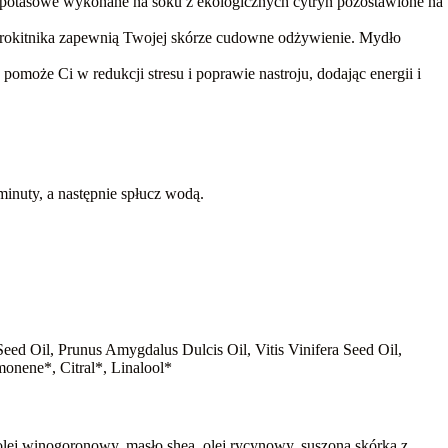
ło potasowe wykonane na soku z ekologicznych cytryn pozostawione na
 i rokitnika zapewnią Twojej skórze cudowne odżywienie. Mydło
pomoże Ci w redukcji stresu i poprawie nastroju, dodając energii i
minuty, a następnie spłucz wodą.
eed Oil, Prunus Amygdalus Dulcis Oil, Vitis Vinifera Seed Oil,
onene*, Citral*, Linalool*
olej winogoronowy, masło shea, olej rycynowy, suszona skórka z