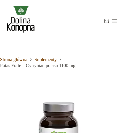
Przejdź
do
treści
Strona
Koszyk
Brak
główna
wyników
Sklep
Wiedza
O
mnie
Strona główna
Suplementy
Kontakt
Potas Forte – Cytrynian potasu 1100 mg