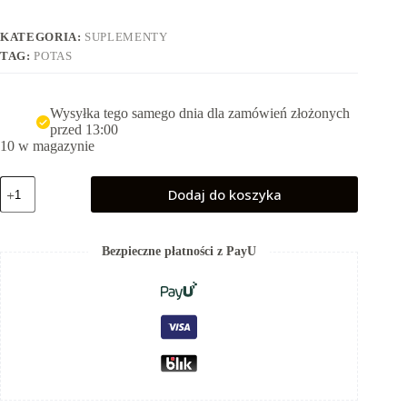
KATEGORIA:
SUPLEMENTY
TAG:
POTAS
Wysyłka tego samego dnia dla zamówień złożonych
przed 13:00
10 w magazynie
ilość
Dodaj do koszyka
Potas
Forte
-
Cytrynian
Bezpieczne płatności z PayU
potasu
1100
mg