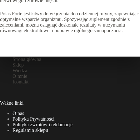
nerwowego i zdrowie mięśni.
Potas Forte jest łatwy do włączenia do codziennej rutyny, zapewniając
optymalne wsparcie organizmu. Spożywając suplement zgodnie z
zaleceniami, można osiągnąć doskonałe rezultaty w utrzymaniu
równowagi elektrolitowej i poprawie ogólnego samopoczucia.
Strona główna
Sklep
Wiedza
O mnie
Kontakt
Ważne linki
O nas
Polityka Prywatności
Polityka zwrotów i reklamacje
Regulamin sklepu