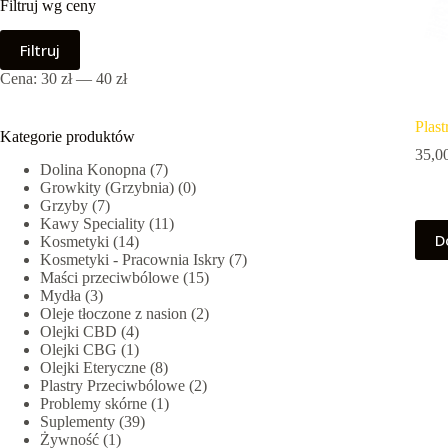
Filtruj wg ceny
Cena
Cena
Filtruj
min.
maks.
Cena:
30 zł
—
40 zł
Plast
Kategorie produktów
35,0
Dolina Konopna
(7)
Growkity (Grzybnia)
(0)
Grzyby
(7)
Kawy Speciality
(11)
D
Kosmetyki
(14)
Kosmetyki - Pracownia Iskry
(7)
Maści przeciwbólowe
(15)
Mydła
(3)
Oleje tłoczone z nasion
(2)
Olejki CBD
(4)
Olejki CBG
(1)
Olejki Eteryczne
(8)
Plastry Przeciwbólowe
(2)
Problemy skórne
(1)
Suplementy
(39)
Żywność
(1)