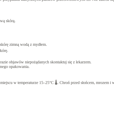
iwą skórą.
yj skórę zimną wodą z mydłem.
kórę.
 razie objawów niepożądanych skontaktuj się z lekarzem.
onego opakowania.
jscu w temperaturze 15–25°C 🌡️. Chroń przed słońcem, mrozem i wys