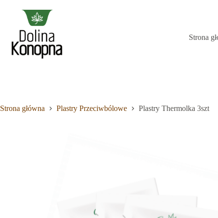
Przejdź
do
treści
Strona g
Brak
wyników
Strona główna
Plastry Przeciwbólowe
Plastry Thermolka 3szt