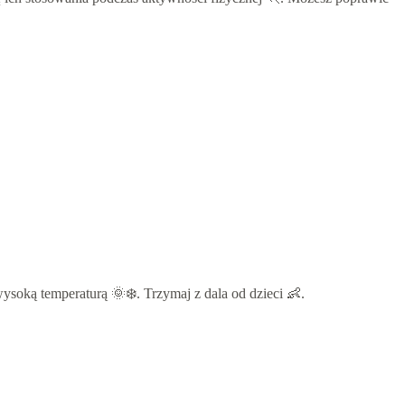
oką temperaturą 🌞❄️. Trzymaj z dala od dzieci 👶.