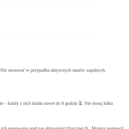
♂️💪 Nie stosować w przypadku aktywnych stanów zapalnych.
nie – każdy z nich działa nawet do 8 godzin ⏳. Nie stosuj kilku
ię ich stosowania podczas aktywności fizycznej 🏃. Możesz poprawić