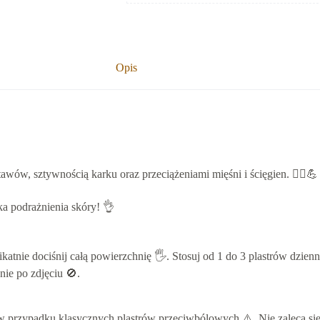
Opis
stawów, sztywnością karku oraz przeciążeniami mięśni i ścięgien. 🚶‍
a podrażnienia skóry! 👌
ikatnie dociśnij całą powierzchnię 🖐️. Stosuj od 1 do 3 plastrów dzien
nie po zdjęciu 🚫.
niż w przypadku klasycznych plastrów przeciwbólowych ⚠️. Nie zaleca s