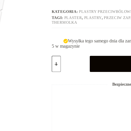
KATEGORIA:
PLASTRY PRZECIWBÓLOW
TAGI:
PLASTER
,
PLASTRY
,
PRZECIW ZA
THERMOLKA
Wysyłka tego samego dnia dla za
5 w magazynie
ilość
Plastry
Thermolka
3szt
Bezpieczne