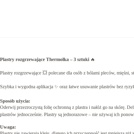
Plastry rozgrzewające Thermolka – 3 sztuki
🔥
Plastry rozgrzewające 💥 polecane dla osób z bólami pleców, mięśni, 
Szybka i wygodna aplikacja ✨ oraz łatwe usuwanie plastrów bez ryzyk
Sposób użycia:
Oderwij przezroczystą folię ochronną z plastra i nałóż go na skórę. Del
plastrów jednocześnie. Plastry są jednorazowe – nie używaj ich ponow
Uwaga:
Plastry nie zawierają kleju, dlatego ich przyczepność jest mniejsza 