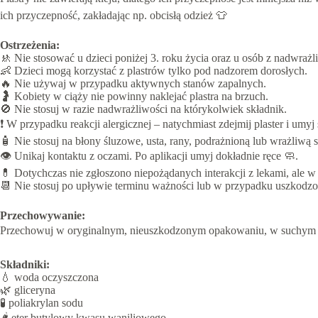
ich przyczepność, zakładając np. obcisłą odzież 👕
Ostrzeżenia:
🚸 Nie stosować u dzieci poniżej 3. roku życia oraz u osób z nadwrażl
👶 Dzieci mogą korzystać z plastrów tylko pod nadzorem dorosłych.
🔥 Nie używaj w przypadku aktywnych stanów zapalnych.
🤰 Kobiety w ciąży nie powinny naklejać plastra na brzuch.
🚫 Nie stosuj w razie nadwrażliwości na którykolwiek składnik.
❗ W przypadku reakcji alergicznej – natychmiast zdejmij plaster i um
🧴 Nie stosuj na błony śluzowe, usta, rany, podrażnioną lub wrażliwą s
👁️ Unikaj kontaktu z oczami. Po aplikacji umyj dokładnie ręce 🧼.
💊 Dotychczas nie zgłoszono niepożądanych interakcji z lekami, ale w
📆 Nie stosuj po upływie terminu ważności lub w przypadku uszkodz
Przechowywanie:
Przechowuj w oryginalnym, nieuszkodzonym opakowaniu, w suchym mie
Składniki:
💧 woda oczyszczona
🌿 gliceryna
🧪 poliakrylan sodu
🌶️ eter butylowy kwasu waniliowego