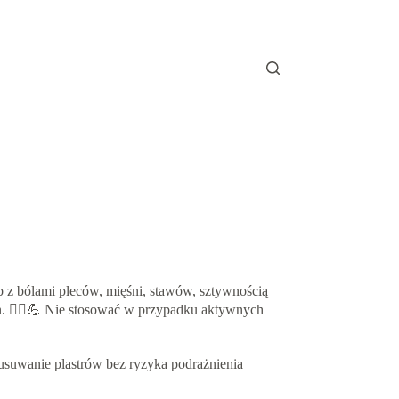
b z bólami pleców, mięśni, stawów, sztywnością
en. 🚶‍♂️💪 Nie stosować w przypadku aktywnych
usuwanie plastrów bez ryzyka podrażnienia