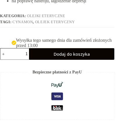
na poprawę nastroju, łagodzenie depresji
KATEGORIA:
OLEJKI ETERYCZNE
TAGI:
CYNAMON
,
OLEJEK ETERYCZNY
Wysyłka tego samego dnia dla zamówień złożonych
przed 13:00
ilość
Dodaj do koszyka
Cynamon
olejek
eteryczny
z
Bezpieczne płatności z PayU
kory
10
ml