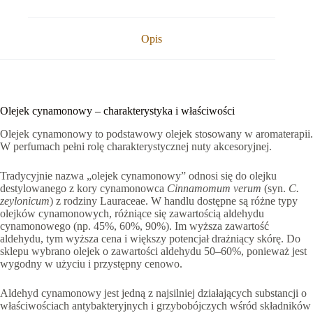
Opis
Olejek cynamonowy – charakterystyka i właściwości
Olejek cynamonowy to podstawowy olejek stosowany w aromaterapii.
W perfumach pełni rolę charakterystycznej nuty akcesoryjnej.
Tradycyjnie nazwa „olejek cynamonowy” odnosi się do olejku
destylowanego z kory cynamonowca
Cinnamomum verum
(syn.
C.
zeylonicum
) z rodziny Lauraceae. W handlu dostępne są różne typy
olejków cynamonowych, różniące się zawartością aldehydu
cynamonowego (np. 45%, 60%, 90%). Im wyższa zawartość
aldehydu, tym wyższa cena i większy potencjał drażniący skórę. Do
sklepu wybrano olejek o zawartości aldehydu 50–60%, ponieważ jest
wygodny w użyciu i przystępny cenowo.
Aldehyd cynamonowy jest jedną z najsilniej działających substancji o
właściwościach antybakteryjnych i grzybobójczych wśród składników