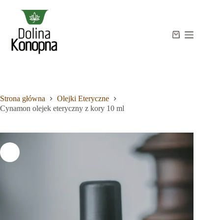
Przejdź
do
treści
Strona
Koszyk
Brak
główna
wyników
Sklep
Wiedza
O
mnie
Strona główna
Olejki Eteryczne
Kontakt
Cynamon olejek eteryczny z kory 10 ml