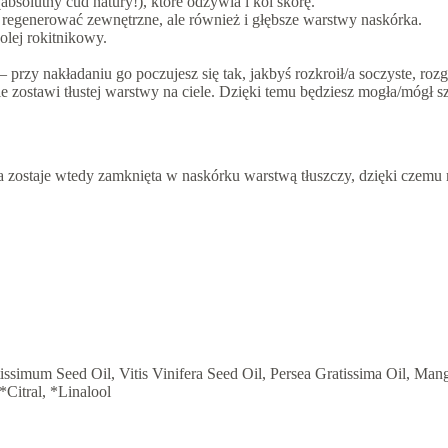
solutny cud natury!), które odżywia i koi skórę.
y regenerować zewnętrzne, ale również i głębsze warstwy naskórka.
olej rokitnikowy.
przy nakładaniu go poczujesz się tak, jakbyś rozkroił/a soczyste, ro
ie zostawi tłustej warstwy na ciele. Dzięki temu będziesz mogła/mógł 
 zostaje wtedy zamknięta w naskórku warstwą tłuszczy, dzięki czemu m
simum Seed Oil, Vitis Vinifera Seed Oil, Persea Gratissima Oil, Mangi
Citral, *Linalool