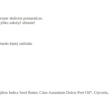
zgrzane słońcem pomarańcze.
szybko założyć ubranie!
asło lepiej zadziała.
fera Indica Seed Butter, Citus Aurantium Dulcis Peel Oil*, Glycerin,