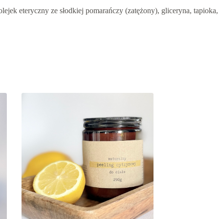
lejek eteryczny ze słodkiej pomarańczy (zatężony), gliceryna, tapioka,