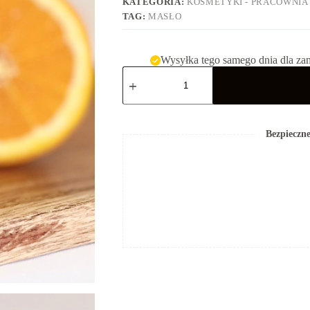
KATEGORIA:
KOSMETYKI - PRACOWNIA
TAG:
MASŁO
Wysyłka tego samego dnia dla za
ilość
Masło
pomarańczowe
Bezpieczne