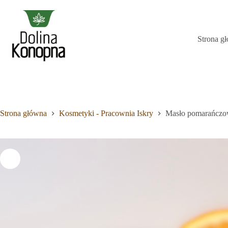
Przejdź
do
treści
Strona g
Brak
wyników
Strona główna
Kosmetyki - Pracownia Iskry
Masło pomarańcz