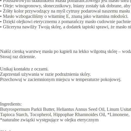
• Podstawowym składnikiem Masła pomarańczowego jest masło shea (ab
• Oleje: winogronowy, słonecznikowy, lniany zostały tak dobrane, ab
• Żółty kolor przywodzący na myśl cytrusy podarował naszemu masłu 
• Masło wzbogaciliśmy o witaminę E, znaną jako witamina młodości.
• Dzięki olejkowi eterycznemu z pomarańczy masło cudownie pachnie– 
• Gliceryna nawilży Twoją skórę, a dodatek tapioki sprawi, że masło n
Nałóż cienką warstwę masła po kąpieli na lekko wilgotną skórę – woda
Stosuj raz dziennie.
Unikaj kontaktu z oczami.
Zaprzestań używania w razie podrażnienia skóry.
Przechowuj w zaciemnionym miejscu w temperaturze pokojowej.
Ingredients:
Butyrospermum Parkii Butter, Heliantus Annus Seed Oil, Linum Usitatis
Tapioca Starch, Tocopherol, Hippophae Rhamnoides Oil, *Limonene, *
*naturalne związki występujące w olejku eterycznym