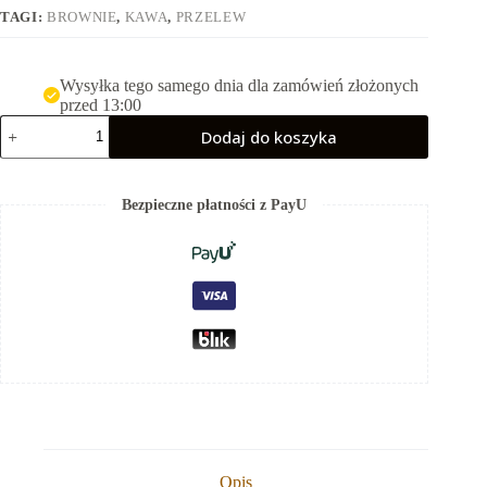
TAGI:
BROWNIE
,
KAWA
,
PRZELEW
Wysyłka tego samego dnia dla zamówień złożonych
przed 13:00
ilość
Dodaj do koszyka
FLOW
Brownie
-
800g
Bezpieczne płatności z PayU
Opis