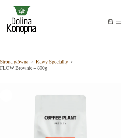
Przejdź
do
treści
Strona
Koszyk
Brak
główna
wyników
Sklep
Wiedza
O
mnie
Strona główna
Kawy Speciality
Kontakt
FLOW Brownie – 800g