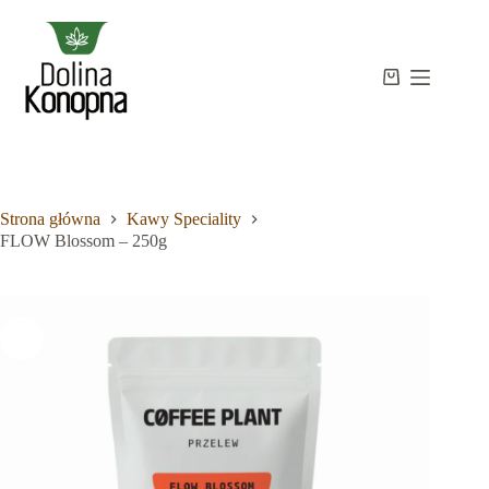
Przejdź
do
treści
Strona
Koszyk
Brak
główna
wyników
Sklep
Wiedza
O
mnie
Strona główna
Kawy Speciality
Kontakt
FLOW Blossom – 250g