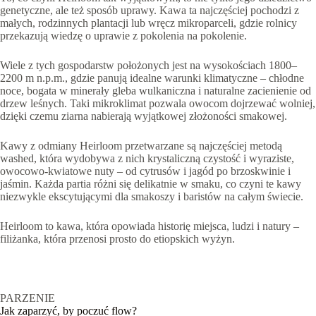
genetyczne, ale też sposób uprawy. Kawa ta najczęściej pochodzi z
małych, rodzinnych plantacji lub wręcz mikroparceli, gdzie rolnicy
przekazują wiedzę o uprawie z pokolenia na pokolenie.
Wiele z tych gospodarstw położonych jest na wysokościach 1800–
2200 m n.p.m., gdzie panują idealne warunki klimatyczne – chłodne
noce, bogata w minerały gleba wulkaniczna i naturalne zacienienie od
drzew leśnych. Taki mikroklimat pozwala owocom dojrzewać wolniej,
dzięki czemu ziarna nabierają wyjątkowej złożoności smakowej.
Kawy z odmiany Heirloom przetwarzane są najczęściej metodą
washed, która wydobywa z nich krystaliczną czystość i wyraziste,
owocowo-kwiatowe nuty – od cytrusów i jagód po brzoskwinie i
jaśmin. Każda partia różni się delikatnie w smaku, co czyni te kawy
niezwykle ekscytującymi dla smakoszy i baristów na całym świecie.
Heirloom to kawa, która opowiada historię miejsca, ludzi i natury –
filiżanka, która przenosi prosto do etiopskich wyżyn.
PARZENIE
Jak zaparzyć, by poczuć flow?