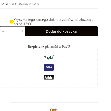
TAGI:
BLOOSOM
,
KAWA
Wysyłka tego samego dnia dla zamówień złożonych
przed 13:00
ilość
Dodaj do koszyka
FLOW
Blossom
-
250g
Bezpieczne płatności z PayU
Opis