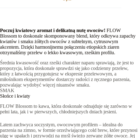
Poczuj kwiatowy aromat i delikatną nutę owoców!
FLOW
Blossom to doskonale skomponowany blend, który odkrywa zapachy
kwiatów i smaku żółtych owoców z subtelnym, cytrusowym
akcentem. Dzięki harmonijnemu połączeniu etiopskich ziaren
otrzymaliśmy przelew o lekko kwasowym, rześkim profilu.
Średnia kwasowość oraz rześki charakter naparu sprawiają, że jest to
propozycja, która doskonale sprawdzi się jako codzienny przelew,
który z łatwością przygotujesz w ekspresie przelewowym, a
miłośnikom eksperymentów dostarczy radości z ręcznego parzenia,
pozwalając wydobyć więcej niuansów smaku.
SMAK
Słońce i kwiaty
FLOW Blossom to kawa, która doskonale odnajduje się zarówno w
pełni lata, jak i w pierwszych, chłodniejszych dniach jesieni.
Latem zachwyca soczystym, owocowym profilem – idealna do
parzenia na zimno, w formie orzeźwiającego cold brew, które przynosi
ulgę w upałach i przywodzi na myśl świeżo zerwane żółte owoce. Jej