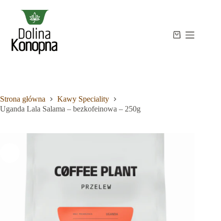
Przejdź
do
treści
Strona
Koszyk
Brak
główna
wyników
Sklep
Wiedza
O
mnie
Strona główna
Kawy Speciality
Kontakt
Uganda Lala Salama – bezkofeinowa – 250g