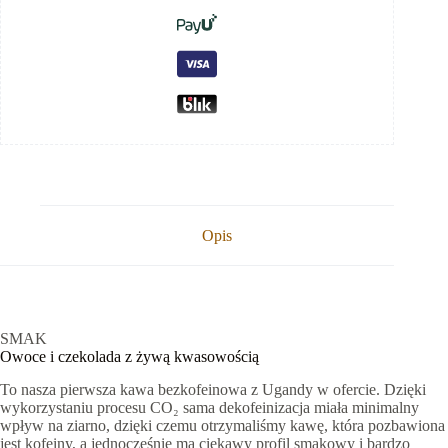
-
250g
Opis
SMAK
Owoce i czekolada z żywą kwasowością
To nasza pierwsza kawa bezkofeinowa z Ugandy w ofercie. Dzięki
wykorzystaniu procesu CO₂ sama dekofeinizacja miała minimalny
wpływ na ziarno, dzięki czemu otrzymaliśmy kawę, która pozbawiona
jest kofeiny, a jednocześnie ma ciekawy profil smakowy i bardzo