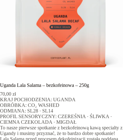
Uganda Lala Salama – bezkofeinowa – 250g
70,00
zł
KRAJ POCHODZENIA: UGANDA
OBRÓBKA: CO₂ WASHED
ODMIANA: SL28 · SL14
PROFIL SENSORYCZNY: CZEREŚNIA · ŚLIWKA ·
CIEMNA CZEKOLADA · MIGDAŁ
To nasze pierwsze spotkanie z bezkofeinową kawą specialty z
Ugandy i musimy przyznać, że to bardzo dobre spotkanie!
Lala Salama przed procesem dekofeinizacji została poddana