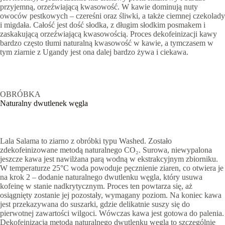
przyjemną, orzeźwiającą kwasowość. W kawie dominują nuty
owoców pestkowych – czereśni oraz śliwki, a także ciemnej czekolady
i migdała. Całość jest dość słodka, z długim słodkim posmakem i
zaskakującą orzeźwiającą kwasowością. Proces dekofeinizacji kawy
bardzo często tłumi naturalną kwasowość w kawie, a tymczasem w
tym ziarnie z Ugandy jest ona dalej bardzo żywa i ciekawa.
OBRÓBKA
Naturalny dwutlenek węgla
Lala Salama to ziarno z obróbki typu Washed. Zostało
zdekofeinizowane metodą naturalnego CO₂. Surowa, niewypalona
jeszcze kawa jest nawilżana parą wodną w ekstrakcyjnym zbiorniku.
W temperaturze 25°C woda powoduje pęcznienie ziaren, co otwiera je
na krok 2 – dodanie naturalnego dwutlenku węgla, który usuwa
kofeinę w stanie nadkrytycznym. Proces ten powtarza się, aż
osiągnięty zostanie jej pozostały, wymagany poziom. Na koniec kawa
jest przekazywana do suszarki, gdzie delikatnie suszy się do
pierwotnej zawartości wilgoci. Wówczas kawa jest gotowa do palenia.
Dekofeinizacja metodą naturalnego dwutlenku węgla to szczególnie