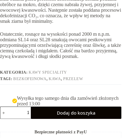
obróbce na mokro, dzięki czemu nabrała żywej, przyjemnej i
owocowej kwasowości. Następnie została poddana procesowi
dekofeinizacji CO₂, co oznacza, że wpływ tej metody na
smak ziarna był minimalny.
Ostatecznie, rosnące na wysokości ponad 2000 m n.p.m.
odmiana SL14 oraz SL28 smakują owocami pestkowymi
przypominającymi orzeźwiającą czereśnię oraz śliwkę, a także
ciemną czekoladą i migdałem. Całość ma bardzo przyjemną,
żywą kwasowość i długi słodki posmak.
KATEGORIA:
KAWY SPECIALITY
TAGI:
BEZKOFEINOWA
,
KAWA
,
PRZELEW
Wysyłka tego samego dnia dla zamówień złożonych
przed 13:00
ilość
Dodaj do koszyka
Uganda
Lala
Salama
-
Bezpieczne płatności z PayU
bezkofeinowa