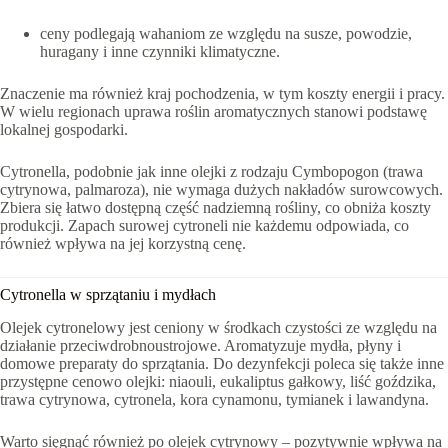
ceny podlegają wahaniom ze względu na susze, powodzie,
huragany i inne czynniki klimatyczne.
Znaczenie ma również kraj pochodzenia, w tym koszty energii i pracy.
W wielu regionach uprawa roślin aromatycznych stanowi podstawę
lokalnej gospodarki.
Cytronella, podobnie jak inne olejki z rodzaju Cymbopogon (trawa
cytrynowa, palmaroza), nie wymaga dużych nakładów surowcowych.
Zbiera się łatwo dostępną część nadziemną rośliny, co obniża koszty
produkcji. Zapach surowej cytroneli nie każdemu odpowiada, co
również wpływa na jej korzystną cenę.
Cytronella w sprzątaniu i mydłach
Olejek cytronelowy jest ceniony w środkach czystości ze względu na
działanie przeciwdrobnoustrojowe. Aromatyzuje mydła, płyny i
domowe preparaty do sprzątania. Do dezynfekcji poleca się także inne
przystępne cenowo olejki: niaouli, eukaliptus gałkowy, liść goździka,
trawa cytrynowa, cytronela, kora cynamonu, tymianek i lawandyna.
Warto sięgnąć również po olejek cytrynowy – pozytywnie wpływa na