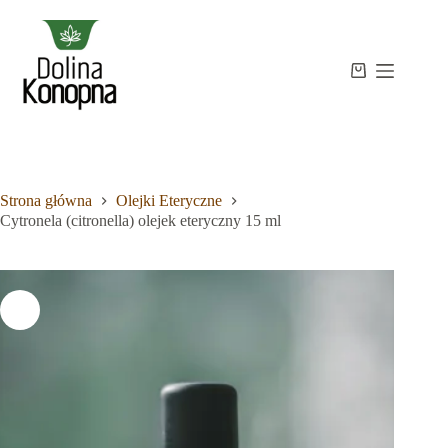
Przejdź
do
treści
Strona
Koszyk
Brak
główna
wyników
Sklep
Wiedza
O
mnie
Strona główna
Olejki Eteryczne
Kontakt
Cytronela (citronella) olejek eteryczny 15 ml