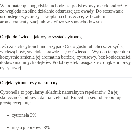
W aromaterapii angielskiej uchodzi za podstawowy olejek podróżny
ze względu na silne działanie odstraszające owady. Do stosowania
osobistego wystarczy 1 kropla na chusteczce, w biżuterii
aromaterapeutycznej lub w dyfuzorze samochodowym.
Olejki do świec – jak wykorzystać cytronelę
Jeśli zapach cytroneli nie przypadł Ci do gustu lub chcesz zużyć jej
większą ilość, świetnie sprawdzi się w świecach. Wysoka temperatura
korzystnie zmienia jej aromat na bardziej cytrusowy, bez konieczności
dodawania innych olejków. Podobny efekt osiąga się z olejkiem trawy
cytrynowej.
Olejek cytronelowy na komary
Cytronella to popularny składnik naturalnych repelentów. Za jej
skuteczność odpowiada m.in. elemol. Robert Tisserand proponuje
prostą recepturę:
cytronela 3%
mięta pieprzowa 3%