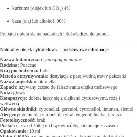
kurkuma (olejek lub CO₂) 4%
baza (olej lub alkohol) 90%
Preparat opiera się na badaniach i doświadczeniu autora.
Naturalny olejek cytronelowy – podstawowe informacje
Nazwa botaniczna:
Cymbopogon nardus
Rodzina:
Poaceae
Kraj pochodzenia:
Indie
Metoda otrzymywania:
destylacja z parą wodną trawy palczatki
Nazwa angielska:
citronella
Zapach:
używany często do fałszowania olejku melisowego
Nuta:
głowy
Kompozycje:
dobrze łączy się z olejkami cytrusowymi, różą i
wetiwerią
Główne składniki:
cytronellal, geraniol, cytronellol, limonen, elemol
Alergeny:
geraniol, cytronellol, cytral, eugenol, linalol, farnezol
Fototoksyczność:
brak
Postać:
ciecz od żółtej do brązowożółtej, ciemnieje z czasem
Opakowanie:
10 ml
Status GRAS:
uznawany przez FDA za bezpieczny dodatek do