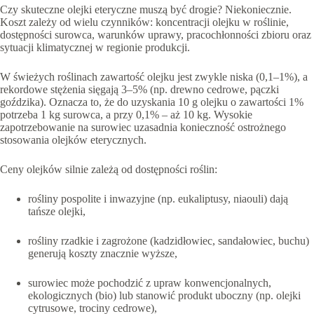
Czy skuteczne olejki eteryczne muszą być drogie? Niekoniecznie.
Koszt zależy od wielu czynników: koncentracji olejku w roślinie,
dostępności surowca, warunków uprawy, pracochłonności zbioru oraz
sytuacji klimatycznej w regionie produkcji.
W świeżych roślinach zawartość olejku jest zwykle niska (0,1–1%), a
rekordowe stężenia sięgają 3–5% (np. drewno cedrowe, pączki
goździka). Oznacza to, że do uzyskania 10 g olejku o zawartości 1%
potrzeba 1 kg surowca, a przy 0,1% – aż 10 kg. Wysokie
zapotrzebowanie na surowiec uzasadnia konieczność ostrożnego
stosowania olejków eterycznych.
Ceny olejków silnie zależą od dostępności roślin:
rośliny pospolite i inwazyjne (np. eukaliptusy, niaouli) dają
tańsze olejki,
rośliny rzadkie i zagrożone (kadzidłowiec, sandałowiec, buchu)
generują koszty znacznie wyższe,
surowiec może pochodzić z upraw konwencjonalnych,
ekologicznych (bio) lub stanowić produkt uboczny (np. olejki
cytrusowe, trociny cedrowe),