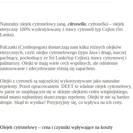
Naturalny olejek cytronelowy (ang.
citronella
, cytronella) – olejek
eteryczny 100% wydestylowany z trawy cytroneli typ Cejlon (Sri
Lanka).
Palczatki (Cymbopogon) dostarczają nam kilku różnych olejków
eterycznych, czyli: olejku cytronelowego (typu Java i drugi, inaczej
pachnący, pochodzący ze Sri Lanki/typ Cejlon), trawy cytrynowej i
palmarozy. Olejki te mają wiele cech wspólnych, ale odmienne
zastosowanie i zdecydowanie różnią się zapachem.
Olejki z cytroneli są najczęściej wykorzystywane jako naturalne
repelenty. Przed opracowaniem DEET to właśnie olejek cytronelowy,
w parze ze znajdującym się w sklepie olejkiem cedru wirginijskiego,
miał miano najbardziej skutecznego repelentu. Olejki te nie są bardzo
drogie. Skąd to wynika? Przyjrzyjmy się, co wpływa na ich ceny.
Olejek cytronelowy – cena i czynniki wpływające na koszty