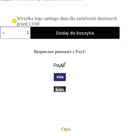
Wysyłka tego samego dnia dla zamówień złożonych
przed 13:00
ilość
Dodaj do koszyka
Cytronela
(citronella)
olejek
eteryczny
Bezpieczne płatności z PayU
15
ml
Opis